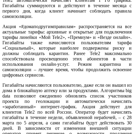
Tele2 автоматически начисляет клиентам 1 Гб трафика.
Гигабайты суммируются и действуют в течение месяца с
первого дня, когда клиент начинает соблюдать правила
самоизоляции.
Акция «#домаподругимправилам» распространяется на все
актуальные тарифы: архивные и открытые для подключения
тарифы линейки «Мой Tele2», «Премиум» и «Везде онлайн».
Гигабайты также начисляются пользователям тарифа
«Социальный», которые наиболее подвержены риску и
должны соблюдать карантин. Ранее Tele2 максимально
способствовала просвещению этих абонентов в части
использования онлайн-услуг. Режим карантина и
самоизоляции – лучшее время, чтобы продолжить освоение
цифровых сервисов.
Гигабайты начисляются пользователю, даже если он вышел из
дома в ближайшую аптеку или за продуктами. Алгоритмы big
data позволяют ежедневно обновлять список участников
проекта по геолокации и автоматически начислять
«заработанный» интернет-трафик. Акция действует для
клиентов Tele2 по всей России. Оператор будет начислять
гигабайты в течение недели, объявленной нерабочей, – с 28
марта по 5 апреля, а сами гигабайты будут действовать 30
дней. В зависимости от изменения внешней ситуации
оператор примет решение о возможности продления