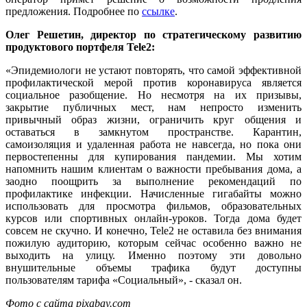
предложения. Подробнее по
ссылке
.
Олег Решетин, директор по стратегическому развитию
продуктового портфеля Tele2:
«Эпидемиологи не устают повторять, что самой эффективной
профилактической мерой против коронавируса является
социальное разобщение. Но несмотря на их призывы,
закрытие публичных мест, нам непросто изменить
привычный образ жизни, ограничить круг общения и
оставаться в замкнутом пространстве. Карантин,
самоизоляция и удаленная работа не навсегда, но пока они
первостепенны для купирования пандемии. Мы хотим
напомнить нашим клиентам о важности пребывания дома, а
заодно поощрить за выполнение рекомендаций по
профилактике инфекции. Начисленные гигабайты можно
использовать для просмотра фильмов, образовательных
курсов или спортивных онлайн-уроков. Тогда дома будет
совсем не скучно. И конечно, Tele2 не оставила без внимания
пожилую аудиторию, которым сейчас особенно важно не
выходить на улицу. Именно поэтому эти довольно
внушительные объемы трафика будут доступны
пользователям тарифа «Социальный», - сказал он.
Фото с сайта pixabay.com