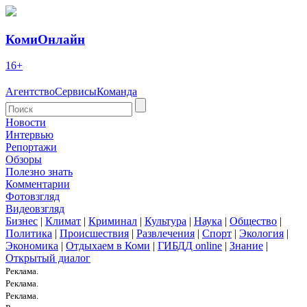
КомиОнлайн
16+
Агентство
Сервисы
Команда
Новости
Интервью
Репортажи
Обзоры
Полезно знать
Комментарии
Фотовзгляд
Видеовзгляд
Бизнес
|
Климат
|
Криминал
|
Культура
|
Наука
|
Общество
|
Политика
|
Происшествия
|
Развлечения
|
Спорт
|
Экология
|
Экономика
|
Отдыхаем в Коми
|
ГИБДД online
|
Знание
|
Открытый диалог
Реклама.
Реклама.
Реклама.