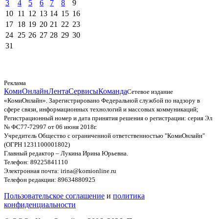
3
4
5
6
7
8
9
10
11
12
13
14
15
16
17
18
19
20
21
22
23
24
25
26
27
28
29
30
31
Реклама
КомиОнлайн
Лента
Сервисы
Команда
Сетевое издание
«КомиОнлайн». Зарегистрировано Федеральной службой по надзору в
сфере связи, информационных технологий и массовых коммуникаций;
Регистрационный номер и дата принятия решения о регистрации: серия Эл
№ ФС77-72997 от 06 июня 2018г.
Учредитель Общество с ограниченной ответственностью "КомиОнлайн"
(ОГРН 1231100001802)
Главный редактор – Лукина Ирина Юрьевна.
Телефон: 89225841110
Электронная почта: irina@komionline.ru
Телефон редакции: 89634880925
Пользовательское соглашение
и
политика
конфиденциальности