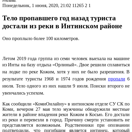
Реклама.
Понедельник, 1 июня, 2020, 21:02
11265
2
1
Тело пропавшего год назад туриста
достали из реки в Интинском районе
Оно проплыло более 100 километров.
Летом 2019 года группа из семи человек выехала на машине
из Инты на базу отдыха «Орлиный». Двое решили
сплавиться
на лодке по реке Кожим, хотя у них не было разрешения. В
результате туристы 1968 и 1974 годов рождения
пропали
6
июля. Тело одного из них нашли 9 июля. Поиски второго не
увенчались успехом.
Как сообщили «КомиОнлайну» в интинском отделе СУ СК по
Коми, вечером 27 мая тело мужчины обнаружили местные
жители в районе впадения реки Кожим в Косью. Его достали
из реки и перевезли в город. Причину смерти установить не
представляется возможным. Родственники при опознании
подтвердили, что погибшим является интинец, который