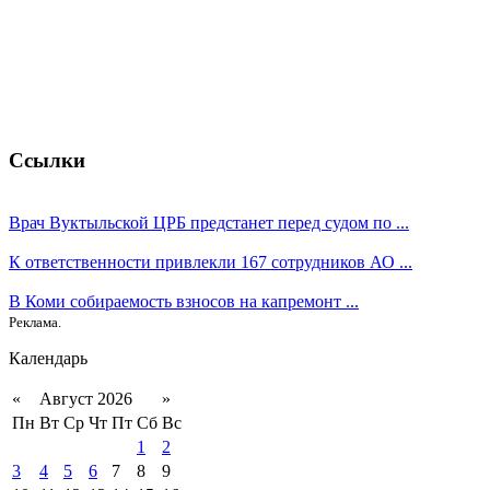
Ссылки
Врач Вуктыльской ЦРБ предстанет перед судом по ...
К ответственности привлекли 167 сотрудников АО ...
В Коми собираемость взносов на капремонт ...
Реклама.
Календарь
«
Август 2026
»
Пн
Вт
Ср
Чт
Пт
Сб
Вс
1
2
3
4
5
6
7
8
9