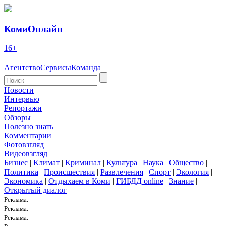
КомиОнлайн
16+
Агентство
Сервисы
Команда
Новости
Интервью
Репортажи
Обзоры
Полезно знать
Комментарии
Фотовзгляд
Видеовзгляд
Бизнес
|
Климат
|
Криминал
|
Культура
|
Наука
|
Общество
|
Политика
|
Происшествия
|
Развлечения
|
Спорт
|
Экология
|
Экономика
|
Отдыхаем в Коми
|
ГИБДД online
|
Знание
|
Открытый диалог
Реклама.
Реклама.
Реклама.