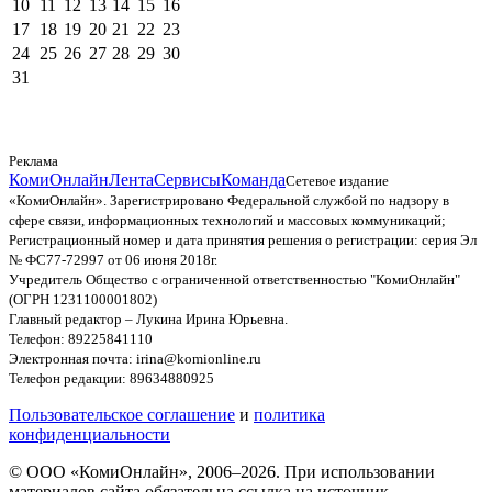
10
11
12
13
14
15
16
17
18
19
20
21
22
23
24
25
26
27
28
29
30
31
Реклама
КомиОнлайн
Лента
Сервисы
Команда
Сетевое издание
«КомиОнлайн». Зарегистрировано Федеральной службой по надзору в
сфере связи, информационных технологий и массовых коммуникаций;
Регистрационный номер и дата принятия решения о регистрации: серия Эл
№ ФС77-72997 от 06 июня 2018г.
Учредитель Общество с ограниченной ответственностью "КомиОнлайн"
(ОГРН 1231100001802)
Главный редактор – Лукина Ирина Юрьевна.
Телефон: 89225841110
Электронная почта: irina@komionline.ru
Телефон редакции: 89634880925
Пользовательское соглашение
и
политика
конфиденциальности
© ООО «КомиОнлайн», 2006–2026. При использовании
материалов сайта обязательна ссылка на источник.