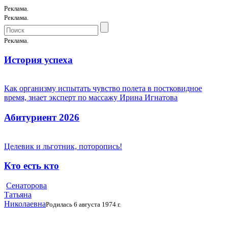
Реклама.
Реклама.
Реклама.
История успеха
Как организму испытать чувство полета в постковидное
время, знает эксперт по массажу Ирина Игнатова
Абитуриент 2026
Целевик и льготник, поторопись!
Кто есть кто
Сенаторова
Татьяна
Николаевна
Родилась 6 августа 1974 г.