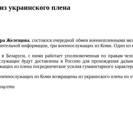
из украинского плена
ра Железцова
, состоялся очередной обмен военнопленными меж
рительной информации, три военнослужащих из Коми. Один из н
 в Беларуси, с ними работает уполномоченная по правам чело
служащие будут доставлены в Россию для прохождения дальн
ащих из плена посреднические усилия гуманитарного характер
военнослужащих из Коми возвращены из украинского плена по 
соцсети