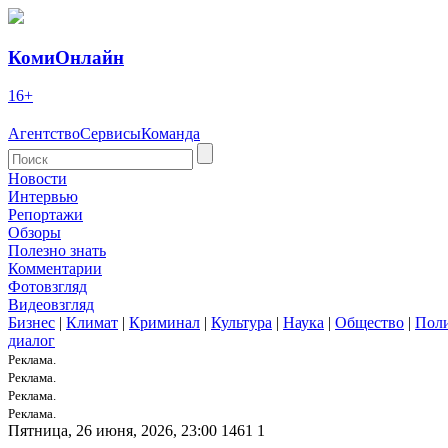
КомиОнлайн
16+
Агентство
Сервисы
Команда
Новости
Интервью
Репортажи
Обзоры
Полезно знать
Комментарии
Фотовзгляд
Видеовзгляд
Бизнес
|
Климат
|
Криминал
|
Культура
|
Наука
|
Общество
|
Пол
диалог
Реклама.
Реклама.
Реклама.
Реклама.
Пятница, 26 июня, 2026, 23:00
1461
1