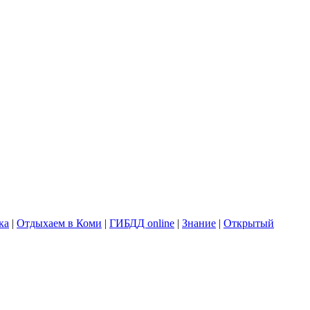
ка
|
Отдыхаем в Коми
|
ГИБДД online
|
Знание
|
Открытый