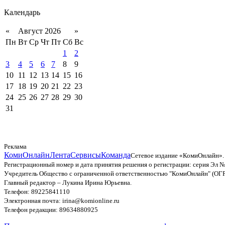
Календарь
«
Август 2026
»
Пн
Вт
Ср
Чт
Пт
Сб
Вс
1
2
3
4
5
6
7
8
9
10
11
12
13
14
15
16
17
18
19
20
21
22
23
24
25
26
27
28
29
30
31
Реклама
КомиОнлайн
Лента
Сервисы
Команда
Сетевое издание «КомиОнлайн».
Регистрационный номер и дата принятия решения о регистрации: серия Эл №
Учредитель Общество с ограниченной ответственностью "КомиОнлайн" (ОГ
Главный редактор – Лукина Ирина Юрьевна.
Телефон: 89225841110
Электронная почта: irina@komionline.ru
Телефон редакции: 89634880925