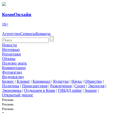
КомиОнлайн
16+
Агентство
Сервисы
Команда
Новости
Интервью
Репортажи
Обзоры
Полезно знать
Комментарии
Фотовзгляд
Видеовзгляд
Бизнес
|
Климат
|
Криминал
|
Культура
|
Наука
|
Общество
|
Политика
|
Происшествия
|
Развлечения
|
Спорт
|
Экология
|
Экономика
|
Отдыхаем в Коми
|
ГИБДД online
|
Знание
|
Открытый диалог
Реклама.
Реклама.
Реклама.