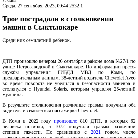
Реклама.
Среда, 27 сентября, 2023, 09:44
2532
1
Трое пострадали в столкновении
машин в Сыктывкаре
Среди них семилетний ребенок.
ДТП произошло вечером 26 сентября а районе дома №27/1 по
улице Петрозаводской в Сыктывкаре. По информации пресс-
службы управления ГИБДД МВД по Коми, по
предварительным данным, 38-летний водитель Chevrolet Aveo
во время поворота не убедился в безопасности маневра и
столкнулся с Hyundai Solaris, которым управлял 25-летний
мужчина.
В результате столкновения различные травмы получили оба
водителя и семилетняя пассажирка Chevrolet.
В Коми в 2022 году
произошло
810 ДТП, в которых 62
человека погибли, а 1072 получили травмы различной
степени тяжести. По сравнению с
2021
годом, число
зарегистрированных аварий с пострадавшими уменьшилось