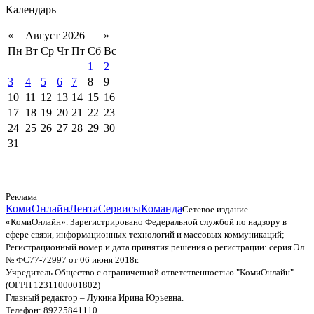
Календарь
«
Август 2026
»
Пн
Вт
Ср
Чт
Пт
Сб
Вс
1
2
3
4
5
6
7
8
9
10
11
12
13
14
15
16
17
18
19
20
21
22
23
24
25
26
27
28
29
30
31
Реклама
КомиОнлайн
Лента
Сервисы
Команда
Сетевое издание
«КомиОнлайн». Зарегистрировано Федеральной службой по надзору в
сфере связи, информационных технологий и массовых коммуникаций;
Регистрационный номер и дата принятия решения о регистрации: серия Эл
№ ФС77-72997 от 06 июня 2018г.
Учредитель Общество с ограниченной ответственностью "КомиОнлайн"
(ОГРН 1231100001802)
Главный редактор – Лукина Ирина Юрьевна.
Телефон: 89225841110