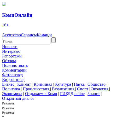
КомиОнлайн
16+
Агентство
Сервисы
Команда
Новости
Интервью
Репортажи
Обзоры
Полезно знать
Комментарии
Фотовзгляд
Видеовзгляд
Бизнес
|
Климат
|
Криминал
|
Культура
|
Наука
|
Общество
|
Политика
|
Происшествия
|
Развлечения
|
Спорт
|
Экология
|
Экономика
|
Отдыхаем в Коми
|
ГИБДД online
|
Знание
|
Открытый диалог
Реклама.
Реклама.
Реклама.