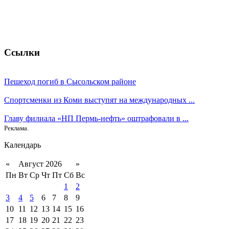
Ссылки
Пешеход погиб в Сысольском районе
Спортсменки из Коми выступят на международных ...
Главу филиала «НП Пермь-нефть» оштрафовали в ...
Реклама.
Календарь
«
Август 2026
»
Пн
Вт
Ср
Чт
Пт
Сб
Вс
1
2
3
4
5
6
7
8
9
10
11
12
13
14
15
16
17
18
19
20
21
22
23