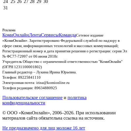
24
25
26
27
28
29
30
31
Реклама
КомиОнлайн
Лента
Сервисы
Команда
Сетевое издание
«КомиОнлайн». Зарегистрировано Федеральной службой по надзору в
сфере связи, информационных технологий и массовых коммуникаций;
Регистрационный номер и дата принятия решения о регистрации: серия Эл
№ ФС77-72997 от 06 июня 2018г.
Учредитель Общество с ограниченной ответственностью "КомиОнлайн"
(ОГРН 1231100001802)
Главный редактор – Лукина Ирина Юрьевна.
Телефон: 89225841110
Электронная почта: irina@komionline.ru
Телефон редакции: 89634880925
Пользовательское соглашение
и
политика
конфиденциальности
© ООО «КомиОнлайн», 2006–2026. При использовании
материалов сайта обязательна ссылка на источник.
Не предназначено для лиц моложе 16 лет