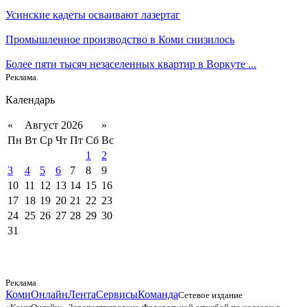
Усинские кадеты осваивают лазертаг
Промышленное производство в Коми снизилось
Более пяти тысяч незаселенных квартир в Воркуте ...
Реклама.
Календарь
«
Август 2026
»
Пн
Вт
Ср
Чт
Пт
Сб
Вс
1
2
3
4
5
6
7
8
9
10
11
12
13
14
15
16
17
18
19
20
21
22
23
24
25
26
27
28
29
30
31
Реклама
КомиОнлайн
Лента
Сервисы
Команда
Сетевое издание