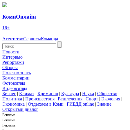
КомиОнлайн
16+
Агентство
Сервисы
Команда
Новости
Интервью
Репортажи
Обзоры
Полезно знать
Комментарии
Фотовзгляд
Видеовзгляд
Бизнес
|
Климат
|
Криминал
|
Культура
|
Наука
|
Общество
|
Политика
|
Происшествия
|
Развлечения
|
Спорт
|
Экология
|
Экономика
|
Отдыхаем в Коми
|
ГИБДД online
|
Знание
|
Открытый диалог
Реклама.
Реклама.
Реклама.