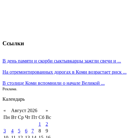
Ссылки
В день памяти и скорби сыктывкарцы зажгли свечи и ...
На отремонтированных дорогах в Коми возрастает риск ...
В столице Коми вспомнили о начале Великой ...
Реклама.
Календарь
«
Август 2026
»
Пн
Вт
Ср
Чт
Пт
Сб
Вс
1
2
3
4
5
6
7
8
9
10
11
12
13
14
15
16