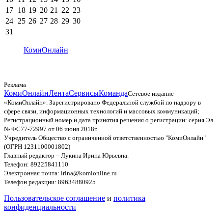
17
18
19
20
21
22
23
24
25
26
27
28
29
30
31
КомиОнлайн
Реклама
КомиОнлайн
Лента
Сервисы
Команда
Сетевое издание
«КомиОнлайн». Зарегистрировано Федеральной службой по надзору в
сфере связи, информационных технологий и массовых коммуникаций;
Регистрационный номер и дата принятия решения о регистрации: серия Эл
№ ФС77-72997 от 06 июня 2018г.
Учредитель Общество с ограниченной ответственностью "КомиОнлайн"
(ОГРН 1231100001802)
Главный редактор – Лукина Ирина Юрьевна.
Телефон: 89225841110
Электронная почта: irina@komionline.ru
Телефон редакции: 89634880925
Пользовательское соглашение
и
политика
конфиденциальности