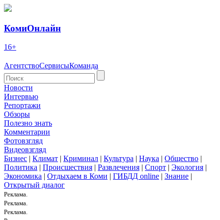
КомиОнлайн
16+
Агентство
Сервисы
Команда
Новости
Интервью
Репортажи
Обзоры
Полезно знать
Комментарии
Фотовзгляд
Видеовзгляд
Бизнес
|
Климат
|
Криминал
|
Культура
|
Наука
|
Общество
|
Политика
|
Происшествия
|
Развлечения
|
Спорт
|
Экология
|
Экономика
|
Отдыхаем в Коми
|
ГИБДД online
|
Знание
|
Открытый диалог
Реклама.
Реклама.
Реклама.