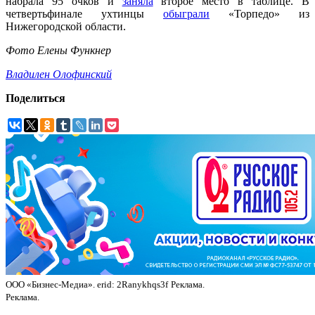
набрала 95 очков и
заняла
второе место в таблице. В
четвертьфинале ухтинцы
обыграли
«Торпедо» из
Нижегородской области.
Фото Елены Функнер
Владилен Олофинский
Поделиться
ООО «Бизнес-Медиа». erid: 2Ranykhqs3f
Реклама.
Реклама.