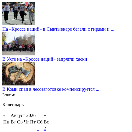
На «Кроссе наций» в Сыктывкаре бегали с гирями и ...
В Ухте на «Кроссе наций» запрягли хаски
В Коми спад в лесозаготовке компенсируется ...
Реклама.
Календарь
«
Август 2026
»
Пн
Вт
Ср
Чт
Пт
Сб
Вс
1
2