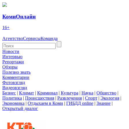
КомиОнлайн
16+
Агентство
Сервисы
Команда
Новости
Интервью
Репортажи
Обзоры
Полезно знать
Комментарии
Фотовзгляд
Видеовзгляд
Бизнес
|
Климат
|
Криминал
|
Культура
|
Наука
|
Общество
|
Политика
|
Происшествия
|
Развлечения
|
Спорт
|
Экология
|
Экономика
|
Отдыхаем в Коми
|
ГИБДД online
|
Знание
|
Открытый диалог