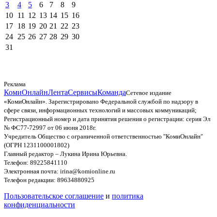
3
4
5
6
7
8
9
10
11
12
13
14
15
16
17
18
19
20
21
22
23
24
25
26
27
28
29
30
31
Реклама
КомиОнлайн
Лента
Сервисы
Команда
Сетевое издание
«КомиОнлайн». Зарегистрировано Федеральной службой по надзору в
сфере связи, информационных технологий и массовых коммуникаций;
Регистрационный номер и дата принятия решения о регистрации: серия Эл
№ ФС77-72997 от 06 июня 2018г.
Учредитель Общество с ограниченной ответственностью "КомиОнлайн"
(ОГРН 1231100001802)
Главный редактор – Лукина Ирина Юрьевна.
Телефон: 89225841110
Электронная почта: irina@komionline.ru
Телефон редакции: 89634880925
Пользовательское соглашение
и
политика
конфиденциальности