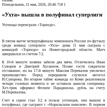
Реклама.
Понедельник, 11 мая, 2026, 20:46
718
1
«Ухта» вышла в полуфинал суперлиги
Ухтинцы переиграли «Торпедо».
В пятом матче четвертьфинала чемпионата России по футзалу
среди команд суперлиги «Ухта» дома 11 мая сыграла с
командой «Торпедо» из Нижегородской области. Матч
завершился со счетом 7:2.
К 10-й минуте хозяева забили два мяча. Отличились Иван
Суворов и Дмитрий Хусаинов. Позже гости сократили
отставание, но на 17-й минуте Максим Перевалов увеличил
преимущество. Перед перерывом случился автогол
И.Суворова. Во втором тайме команда из Коми реализовала
четыре голевых момента и не оставила шансов сопернику.
Хет-трик оформил Фелипе Парадински, дубль на счету
М.Перевалова.
Счет в серии стал 3:2 в пользу ухтинцев, они вышли в
полуфинал, где сыграют с «Норильским никелем». В первом