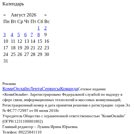
Календарь
«
Август 2026
»
Пн
Вт
Ср
Чт
Пт
Сб
Вс
1
2
3
4
5
6
7
8
9
10
11
12
13
14
15
16
17
18
19
20
21
22
23
24
25
26
27
28
29
30
31
Реклама
КомиОнлайн
Лента
Сервисы
Команда
Сетевое издание
«КомиОнлайн». Зарегистрировано Федеральной службой по надзору в
сфере связи, информационных технологий и массовых коммуникаций;
Регистрационный номер и дата принятия решения о регистрации: серия Эл
№ ФС77-72997 от 06 июня 2018г.
Учредитель Общество с ограниченной ответственностью "КомиОнлайн"
(ОГРН 1231100001802)
Главный редактор – Лукина Ирина Юрьевна.
Телефон: 89225841110