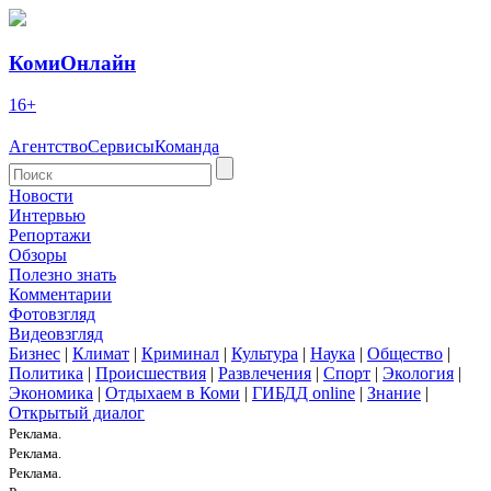
КомиОнлайн
16+
Агентство
Сервисы
Команда
Новости
Интервью
Репортажи
Обзоры
Полезно знать
Комментарии
Фотовзгляд
Видеовзгляд
Бизнес
|
Климат
|
Криминал
|
Культура
|
Наука
|
Общество
|
Политика
|
Происшествия
|
Развлечения
|
Спорт
|
Экология
|
Экономика
|
Отдыхаем в Коми
|
ГИБДД online
|
Знание
|
Открытый диалог
Реклама.
Реклама.
Реклама.