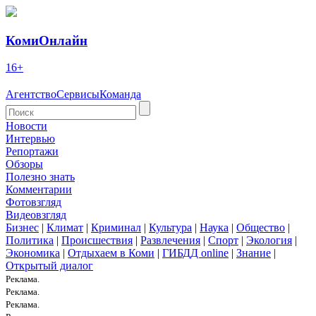
КомиОнлайн
16+
Агентство
Сервисы
Команда
Новости
Интервью
Репортажи
Обзоры
Полезно знать
Комментарии
Фотовзгляд
Видеовзгляд
Бизнес
|
Климат
|
Криминал
|
Культура
|
Наука
|
Общество
|
Политика
|
Происшествия
|
Развлечения
|
Спорт
|
Экология
|
Экономика
|
Отдыхаем в Коми
|
ГИБДД online
|
Знание
|
Открытый диалог
Реклама.
Реклама.
Реклама.