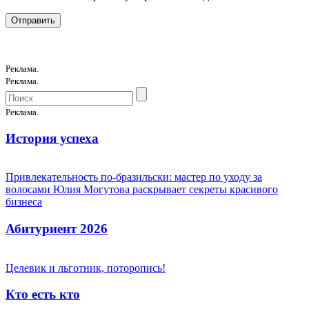
Реклама.
Реклама.
Реклама.
История успеха
Привлекательность по-бразильски: мастер по уходу за
волосами Юлия Могутова раскрывает секреты красивого
бизнеса
Абитуриент 2026
Целевик и льготник, поторопись!
Кто есть кто