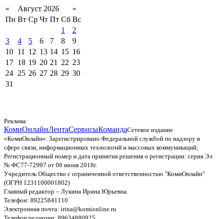
«
Август 2026
»
Пн
Вт
Ср
Чт
Пт
Сб
Вс
1
2
3
4
5
6
7
8
9
10
11
12
13
14
15
16
17
18
19
20
21
22
23
24
25
26
27
28
29
30
31
Реклама
КомиОнлайн
Лента
Сервисы
Команда
Сетевое издание
«КомиОнлайн». Зарегистрировано Федеральной службой по надзору в
сфере связи, информационных технологий и массовых коммуникаций;
Регистрационный номер и дата принятия решения о регистрации: серия Эл
№ ФС77-72997 от 06 июня 2018г.
Учредитель Общество с ограниченной ответственностью "КомиОнлайн"
(ОГРН 1231100001802)
Главный редактор – Лукина Ирина Юрьевна.
Телефон: 89225841110
Электронная почта: irina@komionline.ru
Телефон редакции: 89634880925