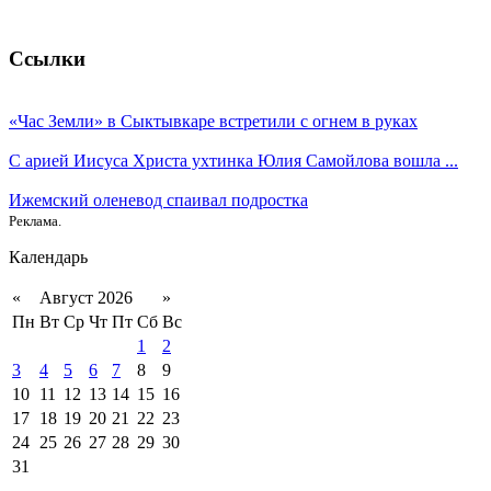
Ссылки
«Час Земли» в Сыктывкаре встретили с огнем в руках
С арией Иисуса Христа ухтинка Юлия Самойлова вошла ...
Ижемский оленевод спаивал подростка
Реклама.
Календарь
«
Август 2026
»
Пн
Вт
Ср
Чт
Пт
Сб
Вс
1
2
3
4
5
6
7
8
9
10
11
12
13
14
15
16
17
18
19
20
21
22
23
24
25
26
27
28
29
30
31