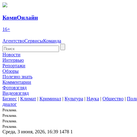
КомиОнлайн
16+
Агентство
Сервисы
Команда
Новости
Интервью
Репортажи
Обзоры
Полезно знать
Комментарии
Фотовзгляд
Видеовзгляд
Бизнес
|
Климат
|
Криминал
|
Культура
|
Наука
|
Общество
|
Пол
диалог
Реклама.
Реклама.
Реклама.
Реклама.
Среда, 3 июня, 2026, 16:39
1478
1