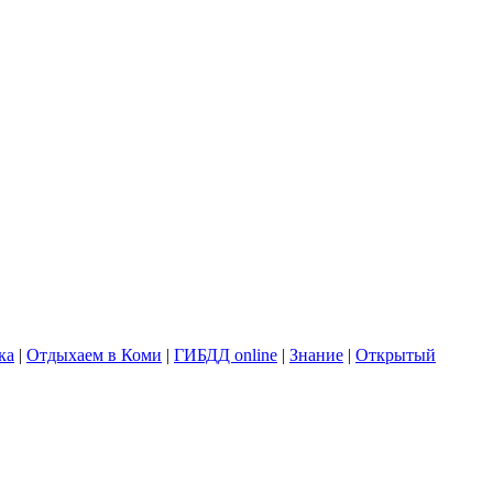
ка
|
Отдыхаем в Коми
|
ГИБДД online
|
Знание
|
Открытый