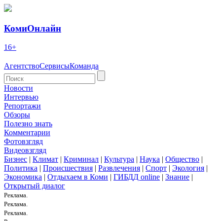
КомиОнлайн
16+
Агентство
Сервисы
Команда
Новости
Интервью
Репортажи
Обзоры
Полезно знать
Комментарии
Фотовзгляд
Видеовзгляд
Бизнес
|
Климат
|
Криминал
|
Культура
|
Наука
|
Общество
|
Политика
|
Происшествия
|
Развлечения
|
Спорт
|
Экология
|
Экономика
|
Отдыхаем в Коми
|
ГИБДД online
|
Знание
|
Открытый диалог
Реклама.
Реклама.
Реклама.