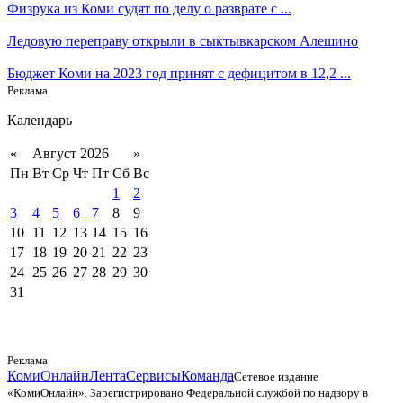
Физрука из Коми судят по делу о разврате с ...
Ледовую переправу открыли в сыктывкарском Алешино
Бюджет Коми на 2023 год принят с дефицитом в 12,2 ...
Реклама.
Календарь
«
Август 2026
»
Пн
Вт
Ср
Чт
Пт
Сб
Вс
1
2
3
4
5
6
7
8
9
10
11
12
13
14
15
16
17
18
19
20
21
22
23
24
25
26
27
28
29
30
31
Реклама
КомиОнлайн
Лента
Сервисы
Команда
Сетевое издание
«КомиОнлайн». Зарегистрировано Федеральной службой по надзору в