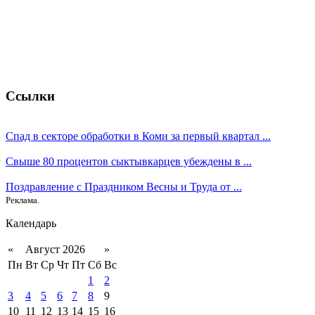
Ссылки
Спад в секторе обработки в Коми за первый квартал ...
Свыше 80 процентов сыктывкарцев убеждены в ...
Поздравление с Праздником Весны и Труда от ...
Реклама.
Календарь
«
Август 2026
»
Пн
Вт
Ср
Чт
Пт
Сб
Вс
1
2
3
4
5
6
7
8
9
10
11
12
13
14
15
16