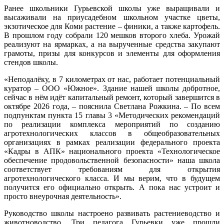
Ранее школьники Гурьевской школы уже выращивали и
высаживали на приусадебном школьном участке цветы,
экзотическое для Коми растение – финики, а также картофель.
В прошлом году собрали 120 мешков второго хлеба. Урожай
реализуют на ярмарках, а на вырученные средства закупают
грамоты, призы для конкурсов и элементы для оформления
стендов школы.
«Неподалёку, в 7 километрах от нас, работает потенциальный
куратор – ООО «Южное». Здание нашей школы добротное,
сейчас в нём идёт капитальный ремонт, который завершится в
октябре 2026 года, – пояснила Светлана Рожкина. – По всем
подпунктам пункта 15 главы 3 «Методических рекомендаций
по реализации комплекса мероприятий по созданию
агротехнологических классов в общеобразовательных
организациях в рамках реализации федерального проекта
«Кадры в АПК» национального проекта «Технологическое
обеспечение продовольственной безопасности» наша школа
соответствует требованиям для открытия
агротехнологического класса. И мы верим, что в будущем
получится его официально открыть. А пока нас устроит и
просто внеурочная деятельность».
Руководство школы настроено развивать растениеводство и
животноводство. Три педагога Гурьевки уже прошли