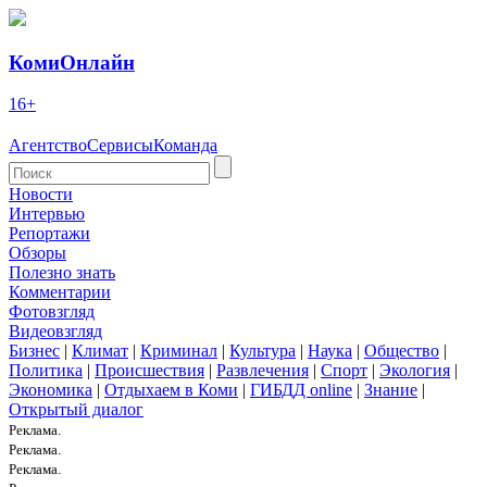
КомиОнлайн
16+
Агентство
Сервисы
Команда
Новости
Интервью
Репортажи
Обзоры
Полезно знать
Комментарии
Фотовзгляд
Видеовзгляд
Бизнес
|
Климат
|
Криминал
|
Культура
|
Наука
|
Общество
|
Политика
|
Происшествия
|
Развлечения
|
Спорт
|
Экология
|
Экономика
|
Отдыхаем в Коми
|
ГИБДД online
|
Знание
|
Открытый диалог
Реклама.
Реклама.
Реклама.