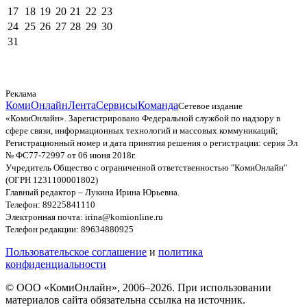
17
18
19
20
21
22
23
24
25
26
27
28
29
30
31
Реклама
КомиОнлайн
Лента
Сервисы
Команда
Сетевое издание
«КомиОнлайн». Зарегистрировано Федеральной службой по надзору в
сфере связи, информационных технологий и массовых коммуникаций;
Регистрационный номер и дата принятия решения о регистрации: серия Эл
№ ФС77-72997 от 06 июня 2018г.
Учредитель Общество с ограниченной ответственностью "КомиОнлайн"
(ОГРН 1231100001802)
Главный редактор – Лукина Ирина Юрьевна.
Телефон: 89225841110
Электронная почта: irina@komionline.ru
Телефон редакции: 89634880925
Пользовательское соглашение
и
политика
конфиденциальности
© ООО «КомиОнлайн», 2006–2026. При использовании
материалов сайта обязательна ссылка на источник.