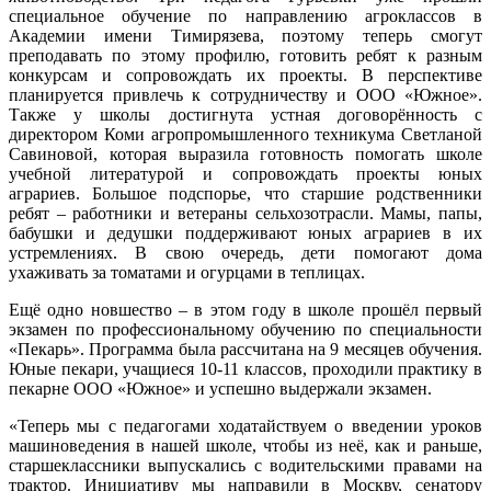
специальное обучение по направлению агроклассов в
Академии имени Тимирязева, поэтому теперь смогут
преподавать по этому профилю, готовить ребят к разным
конкурсам и сопровождать их проекты. В перспективе
планируется привлечь к сотрудничеству и ООО «Южное».
Также у школы достигнута устная договорённость с
директором Коми агропромышленного техникума Светланой
Савиновой, которая выразила готовность помогать школе
учебной литературой и сопровождать проекты юных
аграриев. Большое подспорье, что старшие родственники
ребят – работники и ветераны сельхозотрасли. Мамы, папы,
бабушки и дедушки поддерживают юных аграриев в их
устремлениях. В свою очередь, дети помогают дома
ухаживать за томатами и огурцами в теплицах.
Ещё одно новшество – в этом году в школе прошёл первый
экзамен по профессиональному обучению по специальности
«Пекарь». Программа была рассчитана на 9 месяцев обучения.
Юные пекари, учащиеся 10-11 классов, проходили практику в
пекарне ООО «Южное» и успешно выдержали экзамен.
«Теперь мы с педагогами ходатайствуем о введении уроков
машиноведения в нашей школе, чтобы из неё, как и раньше,
старшеклассники выпускались с водительскими правами на
трактор. Инициативу мы направили в Москву, сенатору