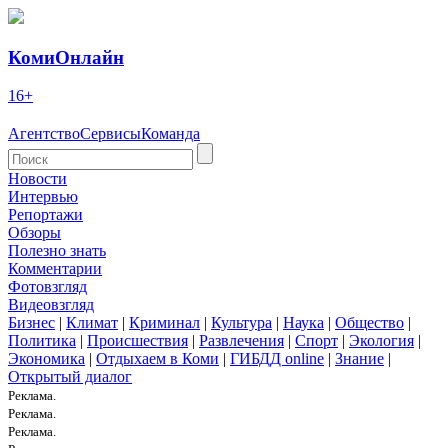
КомиОнлайн
16+
Агентство
Сервисы
Команда
Новости
Интервью
Репортажи
Обзоры
Полезно знать
Комментарии
Фотовзгляд
Видеовзгляд
Бизнес
|
Климат
|
Криминал
|
Культура
|
Наука
|
Общество
|
Политика
|
Происшествия
|
Развлечения
|
Спорт
|
Экология
|
Экономика
|
Отдыхаем в Коми
|
ГИБДД online
|
Знание
|
Открытый диалог
Реклама.
Реклама.
Реклама.