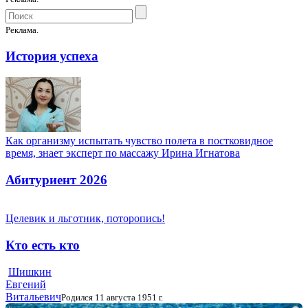
Реклама.
История успеха
Как организму испытать чувство полета в постковидное
время, знает эксперт по массажу Ирина Игнатова
Абитуриент 2026
Целевик и льготник, поторопись!
Кто есть кто
Шишкин
Евгений
Витальевич
Родился 11 августа 1951 г.