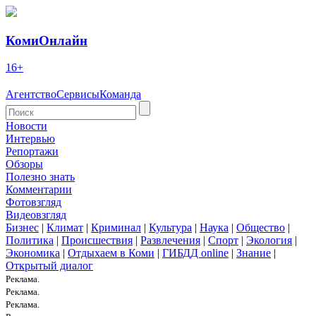
КомиОнлайн
16+
Агентство
Сервисы
Команда
Новости
Интервью
Репортажи
Обзоры
Полезно знать
Комментарии
Фотовзгляд
Видеовзгляд
Бизнес
|
Климат
|
Криминал
|
Культура
|
Наука
|
Общество
|
Политика
|
Происшествия
|
Развлечения
|
Спорт
|
Экология
|
Экономика
|
Отдыхаем в Коми
|
ГИБДД online
|
Знание
|
Открытый диалог
Реклама.
Реклама.
Реклама.