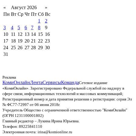
«
Август 2026
»
Пн
Вт
Ср
Чт
Пт
Сб
Вс
1
2
3
4
5
6
7
8
9
10
11
12
13
14
15
16
17
18
19
20
21
22
23
24
25
26
27
28
29
30
31
Реклама
КомиОнлайн
Лента
Сервисы
Команда
Сетевое издание
«КомиОнлайн». Зарегистрировано Федеральной службой по надзору в
сфере связи, информационных технологий и массовых коммуникаций;
Регистрационный номер и дата принятия решения о регистрации: серия Эл
№ ФС77-72997 от 06 июня 2018г.
Учредитель Общество с ограниченной ответственностью "КомиОнлайн"
(ОГРН 1231100001802)
Главный редактор – Лукина Ирина Юрьевна.
Телефон: 89225841110
Электронная почта: irina@komionline.ru