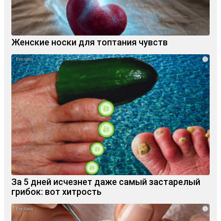
Женские носки для топтания чувств
i
За 5 дней исчезнет даже самый застарелый
грибок: вот хитрость
i