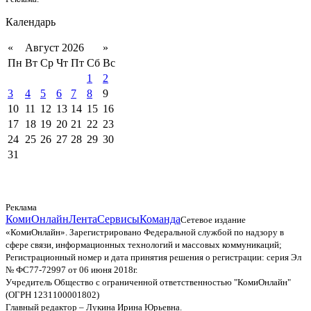
Календарь
«
Август 2026
»
Пн
Вт
Ср
Чт
Пт
Сб
Вс
1
2
3
4
5
6
7
8
9
10
11
12
13
14
15
16
17
18
19
20
21
22
23
24
25
26
27
28
29
30
31
Реклама
КомиОнлайн
Лента
Сервисы
Команда
Сетевое издание
«КомиОнлайн». Зарегистрировано Федеральной службой по надзору в
сфере связи, информационных технологий и массовых коммуникаций;
Регистрационный номер и дата принятия решения о регистрации: серия Эл
№ ФС77-72997 от 06 июня 2018г.
Учредитель Общество с ограниченной ответственностью "КомиОнлайн"
(ОГРН 1231100001802)
Главный редактор – Лукина Ирина Юрьевна.