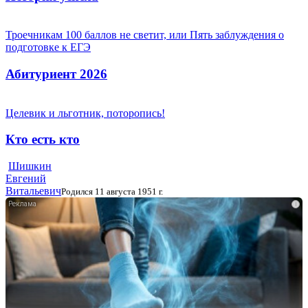
Троечникам 100 баллов не светит, или Пять заблуждения о
подготовке к ЕГЭ
Абитуриент 2026
Целевик и льготник, поторопись!
Кто есть кто
Шишкин
Евгений
Витальевич
Родился 11 августа 1951 г.
i