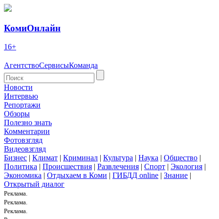
КомиОнлайн
16+
Агентство
Сервисы
Команда
Новости
Интервью
Репортажи
Обзоры
Полезно знать
Комментарии
Фотовзгляд
Видеовзгляд
Бизнес
|
Климат
|
Криминал
|
Культура
|
Наука
|
Общество
|
Политика
|
Происшествия
|
Развлечения
|
Спорт
|
Экология
|
Экономика
|
Отдыхаем в Коми
|
ГИБДД online
|
Знание
|
Открытый диалог
Реклама.
Реклама.
Реклама.