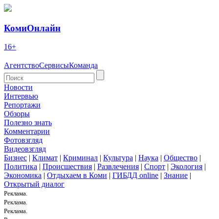
КомиОнлайн
16+
Агентство
Сервисы
Команда
Новости
Интервью
Репортажи
Обзоры
Полезно знать
Комментарии
Фотовзгляд
Видеовзгляд
Бизнес
|
Климат
|
Криминал
|
Культура
|
Наука
|
Общество
|
Политика
|
Происшествия
|
Развлечения
|
Спорт
|
Экология
|
Экономика
|
Отдыхаем в Коми
|
ГИБДД online
|
Знание
|
Открытый диалог
Реклама.
Реклама.
Реклама.