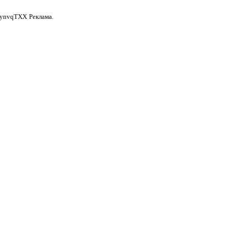
anynvqTXX
Реклама.