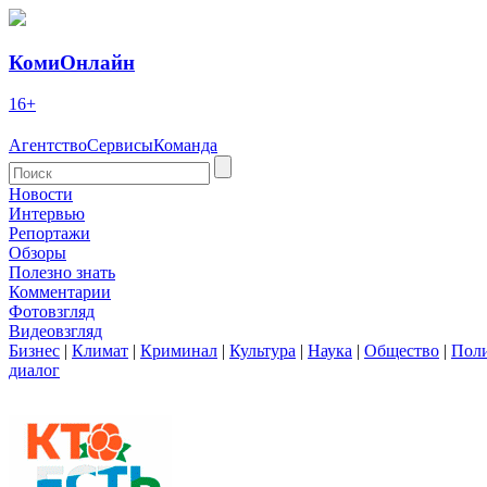
КомиОнлайн
16+
Агентство
Сервисы
Команда
Новости
Интервью
Репортажи
Обзоры
Полезно знать
Комментарии
Фотовзгляд
Видеовзгляд
Бизнес
|
Климат
|
Криминал
|
Культура
|
Наука
|
Общество
|
Пол
диалог