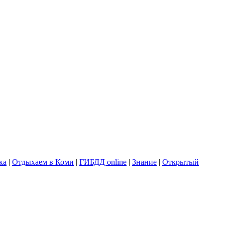
ка
|
Отдыхаем в Коми
|
ГИБДД online
|
Знание
|
Открытый