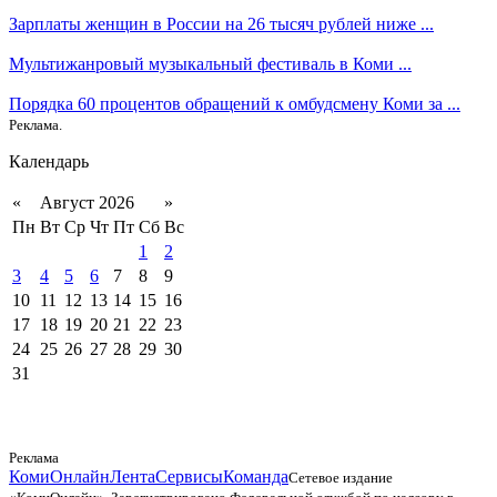
Зарплаты женщин в России на 26 тысяч рублей ниже ...
Мультижанровый музыкальный фестиваль в Коми ...
Порядка 60 процентов обращений к омбудсмену Коми за ...
Реклама.
Календарь
«
Август 2026
»
Пн
Вт
Ср
Чт
Пт
Сб
Вс
1
2
3
4
5
6
7
8
9
10
11
12
13
14
15
16
17
18
19
20
21
22
23
24
25
26
27
28
29
30
31
Реклама
КомиОнлайн
Лента
Сервисы
Команда
Сетевое издание