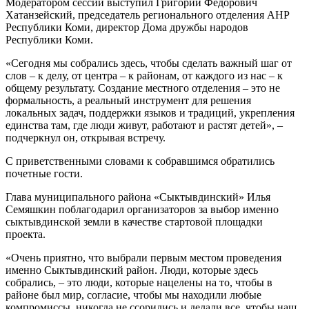
Модератором сессии выступил Григорий Федорович
Хатанзейский, председатель регионального отделения АНР
Республики Коми, директор Дома дружбы народов
Республики Коми.
«Сегодня мы собрались здесь, чтобы сделать важный шаг от
слов – к делу, от центра – к районам, от каждого из нас – к
общему результату. Создание местного отделения – это не
формальность, а реальный инструмент для решения
локальных задач, поддержки языков и традиций, укрепления
единства там, где люди живут, работают и растят детей», –
подчеркнул он, открывая встречу.
С приветственными словами к собравшимся обратились
почетные гости.
Глава муниципального района «Сыктывдинский» Илья
Семяшкин поблагодарил организаторов за выбор именно
сыктывдинской земли в качестве стартовой площадки
проекта.
«Очень приятно, что выбрали первым местом проведения
именно Сыктывдинский район. Люди, которые здесь
собрались, – это люди, которые нацелены на то, чтобы в
районе был мир, согласие, чтобы мы находили любые
компромиссы, никогда не ссорились и делали все, чтобы наш