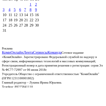
1
2
3
4
5
6
7
8
9
10
11
12
13
14
15
16
17
18
19
20
21
22
23
24
25
26
27
28
29
30
31
Реклама
КомиОнлайн
Лента
Сервисы
Команда
Сетевое издание
«КомиОнлайн». Зарегистрировано Федеральной службой по надзору в
сфере связи, информационных технологий и массовых коммуникаций;
Регистрационный номер и дата принятия решения о регистрации: серия Эл
№ ФС77-72997 от 06 июня 2018г.
Учредитель Общество с ограниченной ответственностью "КомиОнлайн"
(ОГРН 1231100001802)
Главный редактор – Лукина Ирина Юрьевна.
Телефон: 89225841110
Электронная почта: irina@komionline.ru
Телефон редакции: 89634880925
Пользовательское соглашение
и
политика