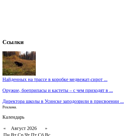
Ссылки
Найденных на трассе в коробке медвежат-сирот ...
Оружие, боеприпасы и кастеты – с чем приходят в ...
Директора школы в Усинске заподозрили в присвоении ...
Реклама.
Календарь
«
Август 2026
»
Пн
Вт
Ср
Чт
Пт
Сб
Вс