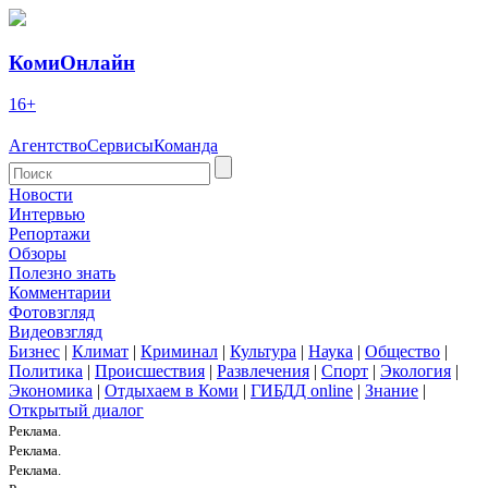
КомиОнлайн
16+
Агентство
Сервисы
Команда
Новости
Интервью
Репортажи
Обзоры
Полезно знать
Комментарии
Фотовзгляд
Видеовзгляд
Бизнес
|
Климат
|
Криминал
|
Культура
|
Наука
|
Общество
|
Политика
|
Происшествия
|
Развлечения
|
Спорт
|
Экология
|
Экономика
|
Отдыхаем в Коми
|
ГИБДД online
|
Знание
|
Открытый диалог
Реклама.
Реклама.
Реклама.