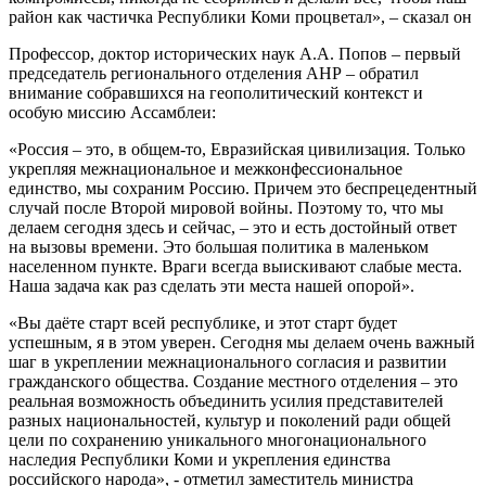
район как частичка Республики Коми процветал», – сказал он
Профессор, доктор исторических наук А.А. Попов – первый
председатель регионального отделения АНР – обратил
внимание собравшихся на геополитический контекст и
особую миссию Ассамблеи:
«Россия – это, в общем-то, Евразийская цивилизация. Только
укрепляя межнациональное и межконфессиональное
единство, мы сохраним Россию. Причем это беспрецедентный
случай после Второй мировой войны. Поэтому то, что мы
делаем сегодня здесь и сейчас, – это и есть достойный ответ
на вызовы времени. Это большая политика в маленьком
населенном пункте. Враги всегда выискивают слабые места.
Наша задача как раз сделать эти места нашей опорой».
«Вы даёте старт всей республике, и этот старт будет
успешным, я в этом уверен. Сегодня мы делаем очень важный
шаг в укреплении межнационального согласия и развитии
гражданского общества. Создание местного отделения – это
реальная возможность объединить усилия представителей
разных национальностей, культур и поколений ради общей
цели по сохранению уникального многонационального
наследия Республики Коми и укрепления единства
российского народа», - отметил заместитель министра