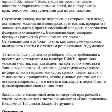
часовой обучающий блок, в ходе которого не просто
обозначила горизонты возможностей, но и поделилась
практическими инструментами для их достижения.
Слушатели узнали, какие перспективы открываются перед
активными командами в конкурсах грантов, как превратить
локальную идею в проект, способный получить престижную
федеральную поддержку. Вдохновляющим аккордом
прозвучал рассказ об успешном опыте самого
Сыктывдинского района – о том, как здесь уже удавалось
выигрывать гранты и с успехом реализовывать задуманное.
Татьяна Олифир детально разобрала общие требования к
проектам-претендентам на конкурс ПФКИ, прояснила
условия участия, сделала акцент на критериях качества и
типичных ошибках. И, конечно, дала самую актуальную
информацию о текущем конкурсе, сроках подачи заявок и
тематических приоритетах, чтобы у новых участников не
осталось вопросов, с чего начать и как сделать первый шаг к
финансированию своих инициатив.
Завершился насыщенный день концертной программой с
участием музыкантов известного ансамбля «Гажа гуляночка»
Владимира Трошева и Захара Петрушина.
Поделиться