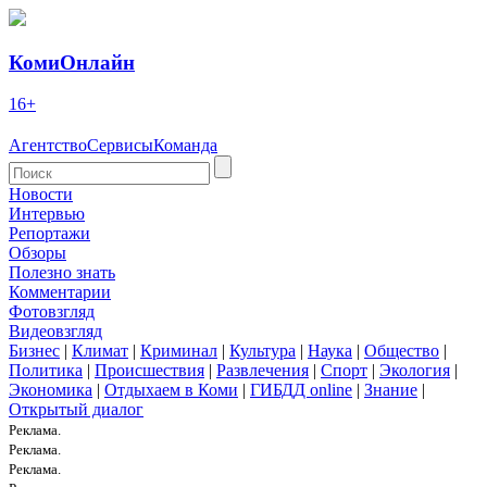
КомиОнлайн
16+
Агентство
Сервисы
Команда
Новости
Интервью
Репортажи
Обзоры
Полезно знать
Комментарии
Фотовзгляд
Видеовзгляд
Бизнес
|
Климат
|
Криминал
|
Культура
|
Наука
|
Общество
|
Политика
|
Происшествия
|
Развлечения
|
Спорт
|
Экология
|
Экономика
|
Отдыхаем в Коми
|
ГИБДД online
|
Знание
|
Открытый диалог
Реклама.
Реклама.
Реклама.