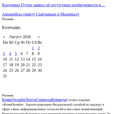
Владимир Путин заявил об отсутствии необходимости в ...
Авиарейсы свяжут Сыктывкар и Махачкалу
Реклама.
Календарь
«
Август 2026
»
Пн
Вт
Ср
Чт
Пт
Сб
Вс
1
2
3
4
5
6
7
8
9
10
11
12
13
14
15
16
17
18
19
20
21
22
23
24
25
26
27
28
29
30
31
Реклама
КомиОнлайн
Лента
Сервисы
Команда
Сетевое издание
«КомиОнлайн». Зарегистрировано Федеральной службой по надзору в
сфере связи, информационных технологий и массовых коммуникаций;
Регистрационный номер и дата принятия решения о регистрации: серия Эл