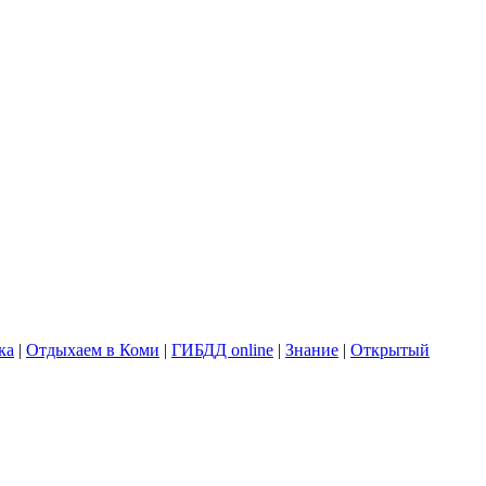
ка
|
Отдыхаем в Коми
|
ГИБДД online
|
Знание
|
Открытый