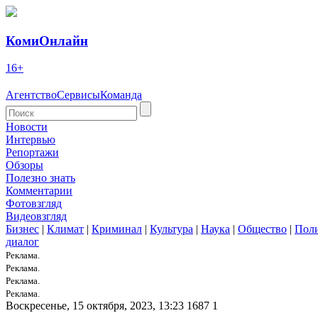
КомиОнлайн
16+
Агентство
Сервисы
Команда
Новости
Интервью
Репортажи
Обзоры
Полезно знать
Комментарии
Фотовзгляд
Видеовзгляд
Бизнес
|
Климат
|
Криминал
|
Культура
|
Наука
|
Общество
|
Пол
диалог
Реклама.
Реклама.
Реклама.
Реклама.
Воскресенье, 15 октября, 2023, 13:23
1687
1