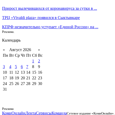
Прирост вылечившихся от коронавируса за сутки в ...
ТРЦ «Vivaldi plaza» появился в Сыктывкаре
КПРФ незначительно уступает «Единой России» на ...
Реклама.
Календарь
«
Август 2026
»
Пн
Вт
Ср
Чт
Пт
Сб
Вс
1
2
3
4
5
6
7
8
9
10
11
12
13
14
15
16
17
18
19
20
21
22
23
24
25
26
27
28
29
30
31
Реклама
КомиОнлайн
Лента
Сервисы
Команда
Сетевое издание «КомиОнлайн».