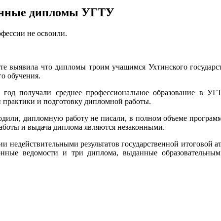
анные дипломы УГТУ
офессии не освоили.
хте выявила что дипломы троим учащимся Ухтинского государст
о обучения.
2 год получали среднее профессиональное образование в У
 практики и подготовку дипломной работы.
одили, дипломную работу не писали, в полном объеме программ
аботы и выдача диплома являются незаконными.
нии недействительными результатов государственной итоговой 
ионные ведомости и три диплома, выданные образовательны