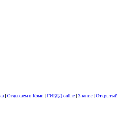
ка
|
Отдыхаем в Коми
|
ГИБДД online
|
Знание
|
Открытый