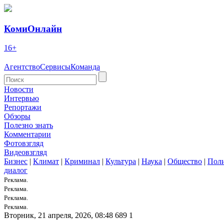
КомиОнлайн
16+
Агентство
Сервисы
Команда
Новости
Интервью
Репортажи
Обзоры
Полезно знать
Комментарии
Фотовзгляд
Видеовзгляд
Бизнес
|
Климат
|
Криминал
|
Культура
|
Наука
|
Общество
|
Пол
диалог
Реклама.
Реклама.
Реклама.
Реклама.
Вторник, 21 апреля, 2026, 08:48
689
1