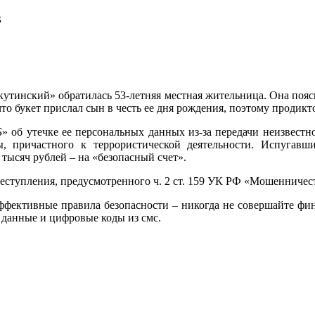
в
тинский» обратилась 53-летняя местная жительница. Она поясн
то букет прислал сын в честь ее дня рождения, поэтому продик
» об утечке ее персональных данных из-за передачи неизвест
причастного к террористической деятельности. Испугавши
 тысяч рублей – на «безопасный счет».
еступления, предусмотренного ч. 2 ст. 159 УК РФ «Мошенничес
ффективные правила безопасности – никогда не совершайте фи
 данные и цифровые коды из смс.