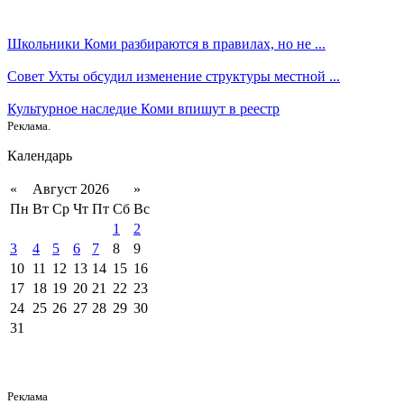
Школьники Коми разбираются в правилах, но не ...
Совет Ухты обсудил изменение структуры местной ...
Культурное наследие Коми впишут в реестр
Реклама.
Календарь
«
Август 2026
»
Пн
Вт
Ср
Чт
Пт
Сб
Вс
1
2
3
4
5
6
7
8
9
10
11
12
13
14
15
16
17
18
19
20
21
22
23
24
25
26
27
28
29
30
31
Реклама