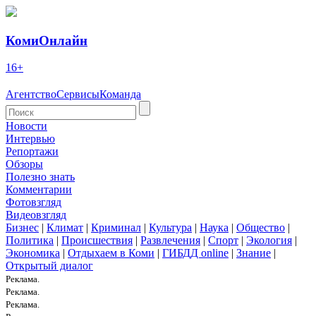
КомиОнлайн
16+
Агентство
Сервисы
Команда
Новости
Интервью
Репортажи
Обзоры
Полезно знать
Комментарии
Фотовзгляд
Видеовзгляд
Бизнес
|
Климат
|
Криминал
|
Культура
|
Наука
|
Общество
|
Политика
|
Происшествия
|
Развлечения
|
Спорт
|
Экология
|
Экономика
|
Отдыхаем в Коми
|
ГИБДД online
|
Знание
|
Открытый диалог
Реклама.
Реклама.
Реклама.