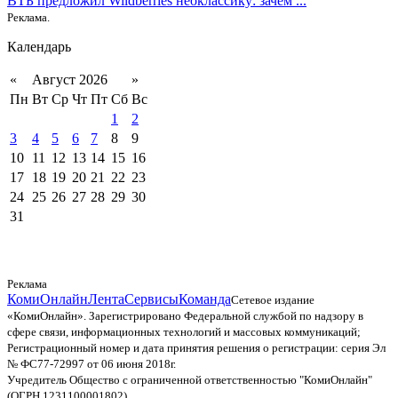
ВТБ предложил Wildberries неоклассику: зачем ...
Реклама.
Календарь
«
Август 2026
»
Пн
Вт
Ср
Чт
Пт
Сб
Вс
1
2
3
4
5
6
7
8
9
10
11
12
13
14
15
16
17
18
19
20
21
22
23
24
25
26
27
28
29
30
31
Реклама
КомиОнлайн
Лента
Сервисы
Команда
Сетевое издание
«КомиОнлайн». Зарегистрировано Федеральной службой по надзору в
сфере связи, информационных технологий и массовых коммуникаций;
Регистрационный номер и дата принятия решения о регистрации: серия Эл
№ ФС77-72997 от 06 июня 2018г.
Учредитель Общество с ограниченной ответственностью "КомиОнлайн"
(ОГРН 1231100001802)