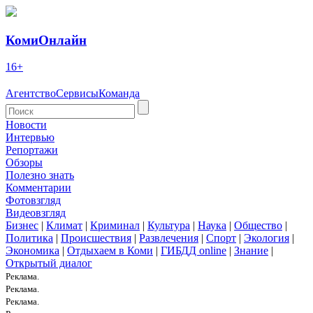
КомиОнлайн
16+
Агентство
Сервисы
Команда
Новости
Интервью
Репортажи
Обзоры
Полезно знать
Комментарии
Фотовзгляд
Видеовзгляд
Бизнес
|
Климат
|
Криминал
|
Культура
|
Наука
|
Общество
|
Политика
|
Происшествия
|
Развлечения
|
Спорт
|
Экология
|
Экономика
|
Отдыхаем в Коми
|
ГИБДД online
|
Знание
|
Открытый диалог
Реклама.
Реклама.
Реклама.