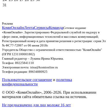
31
Реклама
КомиОнлайн
Лента
Сервисы
Команда
Сетевое издание
«КомиОнлайн». Зарегистрировано Федеральной службой по надзору в
сфере связи, информационных технологий и массовых коммуникаций;
Регистрационный номер и дата принятия решения о регистрации: серия Эл
№ ФС77-72997 от 06 июня 2018г.
Учредитель Общество с ограниченной ответственностью "КомиОнлайн"
(ОГРН 1231100001802)
Главный редактор – Лукина Ирина Юрьевна.
Телефон: 89225841110
Электронная почта: irina@komionline.ru
Телефон редакции: 89634880925
Пользовательское соглашение
и
политика
конфиденциальности
© ООО «КомиОнлайн», 2006–2026. При использовании
материалов сайта обязательна ссылка на источник.
Не предназначено для лиц моложе 16 лет