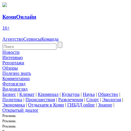
КомиОнлайн
16+
Агентство
Сервисы
Команда
Новости
Интервью
Репортажи
Обзоры
Полезно знать
Комментарии
Фотовзгляд
Видеовзгляд
Бизнес
|
Климат
|
Криминал
|
Культура
|
Наука
|
Общество
|
Политика
|
Происшествия
|
Развлечения
|
Спорт
|
Экология
|
Экономика
|
Отдыхаем в Коми
|
ГИБДД online
|
Знание
|
Открытый диалог
Реклама.
Реклама.
Реклама.