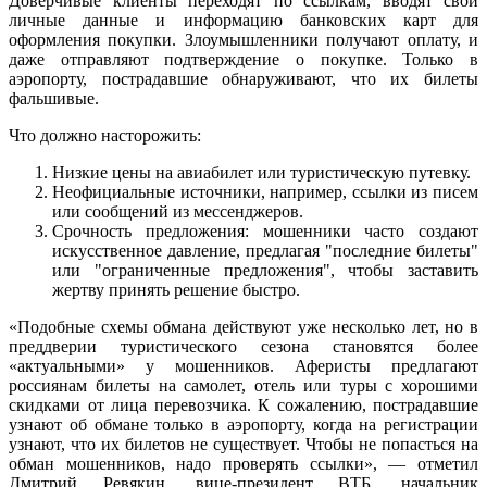
Доверчивые клиенты переходят по ссылкам, вводят свои
личные данные и информацию банковских карт для
оформления покупки. Злоумышленники получают оплату, и
даже отправляют подтверждение о покупке. Только в
аэропорту, пострадавшие обнаруживают, что их билеты
фальшивые.
Что должно насторожить:
Низкие цены на авиабилет или туристическую путевку.
Неофициальные источники, например, ссылки из писем
или сообщений из мессенджеров.
Срочность предложения: мошенники часто создают
искусственное давление, предлагая "последние билеты"
или "ограниченные предложения", чтобы заставить
жертву принять решение быстро.
«Подобные схемы обмана действуют уже несколько лет, но в
преддверии туристического сезона становятся более
«актуальными» у мошенников. Аферисты предлагают
россиянам билеты на самолет, отель или туры с хорошими
скидками от лица перевозчика. К сожалению, пострадавшие
узнают об обмане только в аэропорту, когда на регистрации
узнают, что их билетов не существует. Чтобы не попасться на
обман мошенников, надо проверять ссылки», — отметил
Дмитрий Ревякин, вице-президент ВТБ, начальник