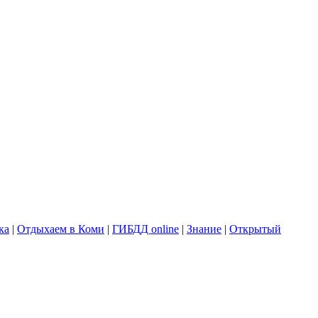
ка
|
Отдыхаем в Коми
|
ГИБДД online
|
Знание
|
Открытый