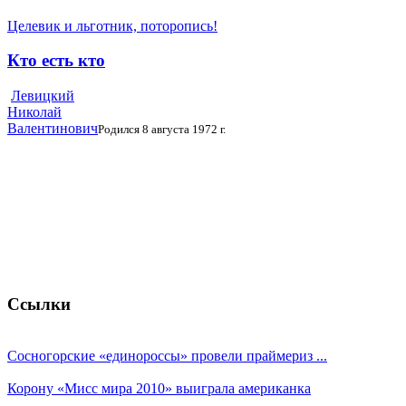
Целевик и льготник, поторопись!
Кто есть кто
Левицкий
Николай
Валентинович
Родился 8 августа 1972 г.
Ссылки
Сосногорские «единороссы» провели праймериз ...
Корону «Мисс мира 2010» выиграла американка