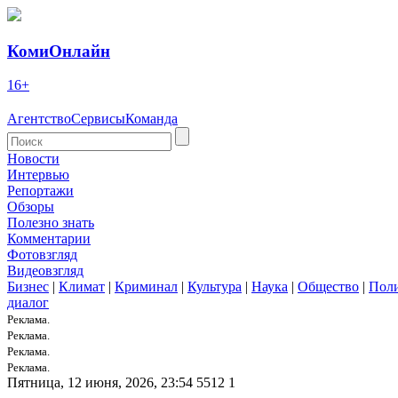
КомиОнлайн
16+
Агентство
Сервисы
Команда
Новости
Интервью
Репортажи
Обзоры
Полезно знать
Комментарии
Фотовзгляд
Видеовзгляд
Бизнес
|
Климат
|
Криминал
|
Культура
|
Наука
|
Общество
|
Пол
диалог
Реклама.
Реклама.
Реклама.
Реклама.
Пятница, 12 июня, 2026, 23:54
5512
1