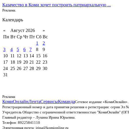
Казачество в Коми хочет построить патриархальную ...
Реклама.
Календарь
«
Август 2026
»
Пн
Вт
Ср
Чт
Пт
Сб
Вс
1
2
3
4
5
6
7
8
9
10
11
12
13
14
15
16
17
18
19
20
21
22
23
24
25
26
27
28
29
30
31
Реклама
КомиОнлайн
Лента
Сервисы
Команда
Сетевое издание «КомиОнлайн».
Регистрационный номер и дата принятия решения о регистрации: серия Эл №
Учредитель Общество с ограниченной ответственностью "КомиОнлайн" (ОГ
Главный редактор – Лукина Ирина Юрьевна.
Телефон: 89225841110
Электронная почта: irina@komionline.ru