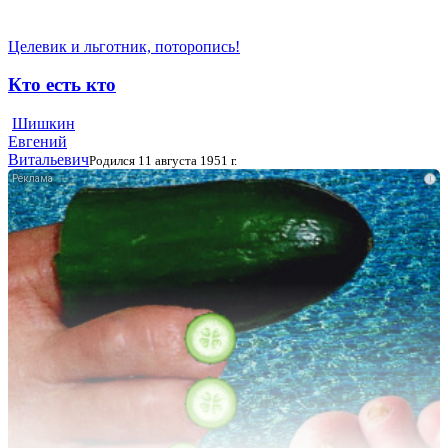
Целевик и льготник, поторопись!
Кто есть кто
Шишкин
Евгений
Витальевич
Родился 11 августа 1951 г.
i