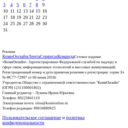
3
4
5
6
7
8
9
10
11
12
13
14
15
16
17
18
19
20
21
22
23
24
25
26
27
28
29
30
31
Реклама
КомиОнлайн
Лента
Сервисы
Команда
Сетевое издание
«КомиОнлайн». Зарегистрировано Федеральной службой по надзору в
сфере связи, информационных технологий и массовых коммуникаций;
Регистрационный номер и дата принятия решения о регистрации: серия Эл
№ ФС77-72997 от 06 июня 2018г.
Учредитель Общество с ограниченной ответственностью "КомиОнлайн"
(ОГРН 1231100001802)
Главный редактор – Лукина Ирина Юрьевна.
Телефон: 89225841110
Электронная почта: irina@komionline.ru
Телефон редакции: 89634880925
Пользовательское соглашение
и
политика
конфиденциальности