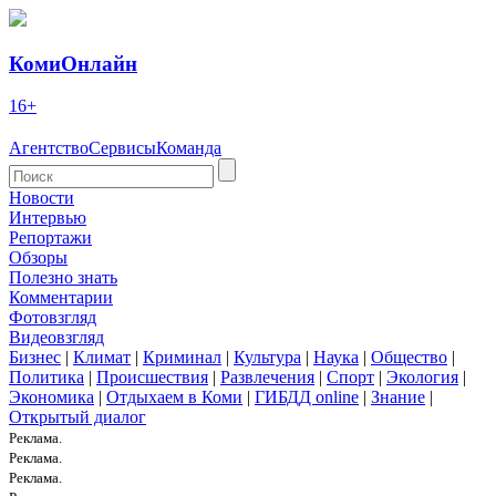
КомиОнлайн
16+
Агентство
Сервисы
Команда
Новости
Интервью
Репортажи
Обзоры
Полезно знать
Комментарии
Фотовзгляд
Видеовзгляд
Бизнес
|
Климат
|
Криминал
|
Культура
|
Наука
|
Общество
|
Политика
|
Происшествия
|
Развлечения
|
Спорт
|
Экология
|
Экономика
|
Отдыхаем в Коми
|
ГИБДД online
|
Знание
|
Открытый диалог
Реклама.
Реклама.
Реклама.