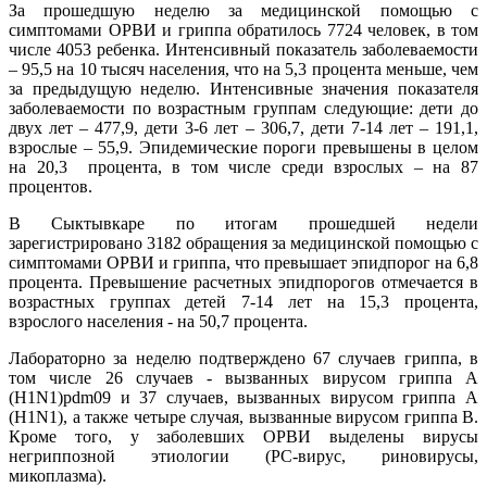
За прошедшую неделю за медицинской помощью с
симптомами ОРВИ и гриппа обратилось 7724 человек, в том
числе 4053 ребенка. Интенсивный показатель заболеваемости
– 95,5 на 10 тысяч населения, что на 5,3 процента меньше, чем
за предыдущую неделю. Интенсивные значения показателя
заболеваемости по возрастным группам следующие: дети до
двух лет – 477,9, дети 3-6 лет – 306,7, дети 7-14 лет – 191,1,
взрослые – 55,9. Эпидемические пороги превышены в целом
на 20,3 процента, в том числе среди взрослых – на 87
процентов.
В Сыктывкаре по итогам прошедшей недели
зарегистрировано 3182 обращения за медицинской помощью с
симптомами ОРВИ и гриппа, что превышает эпидпорог на 6,8
процента. Превышение расчетных эпидпорогов отмечается в
возрастных группах детей 7-14 лет на 15,3 процента,
взрослого населения - на 50,7 процента.
Лабораторно за неделю подтверждено 67 случаев гриппа, в
том числе 26 случаев - вызванных вирусом гриппа А
(H1N1)pdm09 и 37 случаев, вызванных вирусом гриппа А
(H1N1), а также четыре случая, вызванные вирусом гриппа В.
Кроме того, у заболевших ОРВИ выделены вирусы
негриппозной этиологии (РС-вирус, риновирусы,
микоплазма).