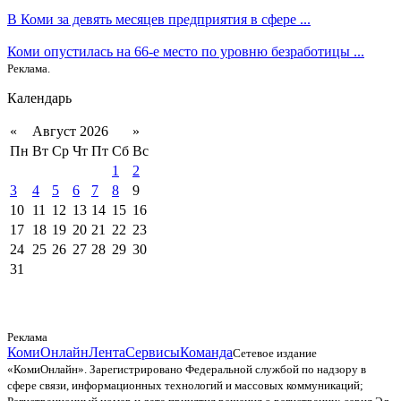
В Коми за девять месяцев предприятия в сфере ...
Коми опустилась на 66-е место по уровню безработицы ...
Реклама.
Календарь
«
Август 2026
»
Пн
Вт
Ср
Чт
Пт
Сб
Вс
1
2
3
4
5
6
7
8
9
10
11
12
13
14
15
16
17
18
19
20
21
22
23
24
25
26
27
28
29
30
31
Реклама
КомиОнлайн
Лента
Сервисы
Команда
Сетевое издание
«КомиОнлайн». Зарегистрировано Федеральной службой по надзору в
сфере связи, информационных технологий и массовых коммуникаций;