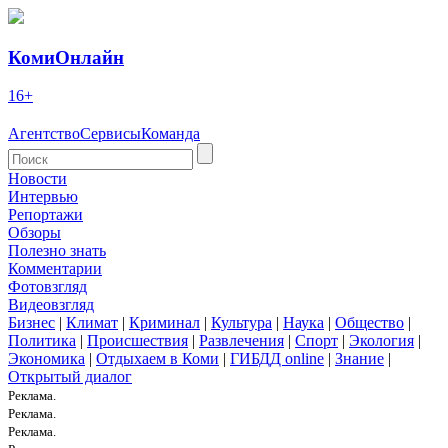
КомиОнлайн
16+
Агентство
Сервисы
Команда
Новости
Интервью
Репортажи
Обзоры
Полезно знать
Комментарии
Фотовзгляд
Видеовзгляд
Бизнес
|
Климат
|
Криминал
|
Культура
|
Наука
|
Общество
|
Политика
|
Происшествия
|
Развлечения
|
Спорт
|
Экология
|
Экономика
|
Отдыхаем в Коми
|
ГИБДД online
|
Знание
|
Открытый диалог
Реклама.
Реклама.
Реклама.