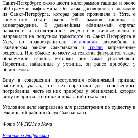
Санкт-Петербурге около шести килограммов гашиша и около
600 граммов амфетамина. Он также договорился с знакомой
из Санкт-Петербурга, которая ранее проживала в Ухте, о
совместном сбыте около 500 граммов гашиша за
вознаграждение. В дальнейшем обвиняемый спрятал
наркотики и психотропное вещество в личные вещи и
направился на попутном транспорте из Санкт-Петербурга в
Ухту, но правоохранители
остановили
автомобиль в
Эжвинском районе Сыктывкара и
изъяли
запрещенные
вещества. При обыске по месту жительства фигурантов также
обнаружили гашиш, который они сами употребляли.
Наркотики, найденные у ухтинца, он ранее приобрел у
обвиняемой.
Вину в совершении преступления обвиняемый признал
частично, указав, что вез наркотики для собственного
потребления, часть из них приобрел у обвиняемой, которая
вину не признала и от дачи показаний отказалась.
Уголовное дело направлено для рассмотрения по существу в
Эжвинский районный суд Сыктывкара.
Фото УФСКН по Коми
Владилен Олофинский