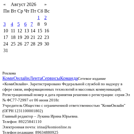
«
Август 2026
»
Пн
Вт
Ср
Чт
Пт
Сб
Вс
1
2
3
4
5
6
7
8
9
10
11
12
13
14
15
16
17
18
19
20
21
22
23
24
25
26
27
28
29
30
31
Реклама
КомиОнлайн
Лента
Сервисы
Команда
Сетевое издание
«КомиОнлайн». Зарегистрировано Федеральной службой по надзору в
сфере связи, информационных технологий и массовых коммуникаций;
Регистрационный номер и дата принятия решения о регистрации: серия Эл
№ ФС77-72997 от 06 июня 2018г.
Учредитель Общество с ограниченной ответственностью "КомиОнлайн"
(ОГРН 1231100001802)
Главный редактор – Лукина Ирина Юрьевна.
Телефон: 89225841110
Электронная почта: irina@komionline.ru
Телефон редакции: 89634880925