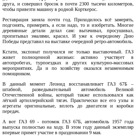
друга, и совершил бросок в почти 2300 тысячи километров,
чтобы привезти машину в родной Корткерос.
Реставрация заняла почти год. Приходилось всё замерять,
подгонять, примерять, а если надо, то и изобретать. Многие
деревянные детали делал сам: вытачивал, просушивал,
пропитывал эмалями, красил. И уже к очередному Дню
Победы представил на выставке очередной ретро-автомобиль.
Кстати, экспонат получился не только выставочный. ГАЗ
живет полноценной жизнью: активно участвует в
автопробегах, турпоездках и других культурно-массовых
мероприятиях. Да и по хозяйству оказался незаменимым
помощником.
В данный момент Леонид восстанавливает ГАЗ 67Б –
штабной, разведывательный автомобиль Великой
Отечественной войны, который также использовался как
лёгкий артиллерийский тягач. Практически все его узлы и
агрегаты оригинальные, вплоть до двигателя и коробки
передач.
А вот ГАЗ 69 - потомок ГАЗ 67Б, автомобиль 1957 года
выпуска полностью на ходу. В этом году данный экземпляр
впервые примет участие в праздновании 9 мая.