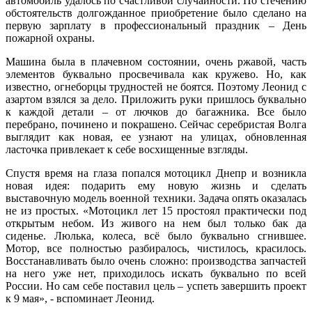
автомобиль удалось по счастливой случайности. По стечению
обстоятельств долгожданное приобретение было сделано на
первую зарплату в профессиональный праздник – День
пожарной охраны.
Машина была в плачевном состоянии, очень ржавой, часть
элементов буквально просвечивала как кружево. Но, как
известно, огнеборцы трудностей не боятся. Поэтому Леонид с
азартом взялся за дело. Приложить руки пришлось буквально
к каждой детали – от лючков до багажника. Все было
перебрано, починено и покрашено. Сейчас серебристая Волга
выглядит как новая, ее узнают на улицах, обновленная
ласточка привлекает к себе восхищенные взгляды.
Спустя время на глаза попался мотоцикл Днепр и возникла
новая идея: подарить ему новую жизнь и сделать
выставочную модель военной техники. Задача опять оказалась
не из простых. «Мотоцикл лет 15 простоял практически под
открытым небом. Из живого на нем был только бак да
сиденье. Люлька, колеса, всё было буквально сгнившее.
Мотор, все полностью разбиралось, чистилось, красилось.
Восстанавливать было очень сложно: производства запчастей
на него уже нет, приходилось искать буквально по всей
России. Но сам себе поставил цель – успеть завершить проект
к 9 мая», - вспоминает Леонид.