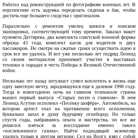
Работал над реконструкцией по фотографиям военных лет. В
перспективе есть задумка переделать сиденья и бак, чтобы
достичь еще большего сходства с оригиналом.
Параллельно с ремонтом умелец занялся и поиском
экипировки, соответствующей тому времени. Заказал макет
пулемета Дегтярева, два комплекта советской военной формы
образца 43 года, комплект касок для водителя и двух
пассажиров. Не смотря на сжатые сроки осуществить идею в
срок все же удалось. И вот уже несколько лет подряд Леонид
со своим мотоциклом принимает участие в выставках
техники и парадах в честь Победы в Великой Отечественной
войне.
Несколько лет назад энтузиаст сумел воплотить в жизнь еще
одну заветную мечту, зародившуюся еще в далеком 1996 году.
Тогда в новогоднюю ночь на главном телеканале страны
вышел первый выпуск «Старых песен о главном». В нем
Леонид Агутин исполнил «Песенку шофёра». Автомобиль, на
котором артист ехал на протяжении всего исполнения,
буквально запал в душу будущему огнеборцу. Но только
спустя годы, набравшись опыта и мастерства, он все же
решился взяться за воссоздание именно такого
«послевоенного газона». Найти подходящий экземпляр
удалось только в другом регионе. Сел на Волгу, взял с собой