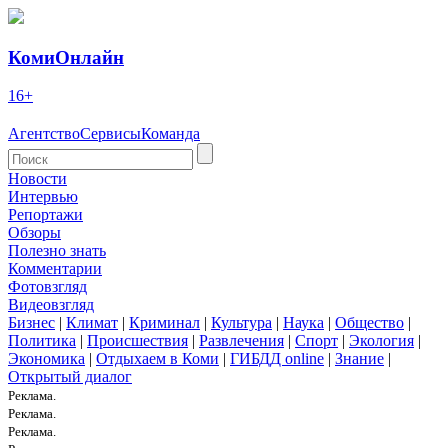
КомиОнлайн
16+
Агентство
Сервисы
Команда
Новости
Интервью
Репортажи
Обзоры
Полезно знать
Комментарии
Фотовзгляд
Видеовзгляд
Бизнес
|
Климат
|
Криминал
|
Культура
|
Наука
|
Общество
|
Политика
|
Происшествия
|
Развлечения
|
Спорт
|
Экология
|
Экономика
|
Отдыхаем в Коми
|
ГИБДД online
|
Знание
|
Открытый диалог
Реклама.
Реклама.
Реклама.