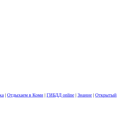
ка
|
Отдыхаем в Коми
|
ГИБДД online
|
Знание
|
Открытый