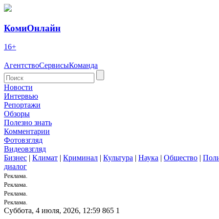
КомиОнлайн
16+
Агентство
Сервисы
Команда
Новости
Интервью
Репортажи
Обзоры
Полезно знать
Комментарии
Фотовзгляд
Видеовзгляд
Бизнес
|
Климат
|
Криминал
|
Культура
|
Наука
|
Общество
|
Пол
диалог
Реклама.
Реклама.
Реклама.
Реклама.
Суббота, 4 июля, 2026, 12:59
865
1