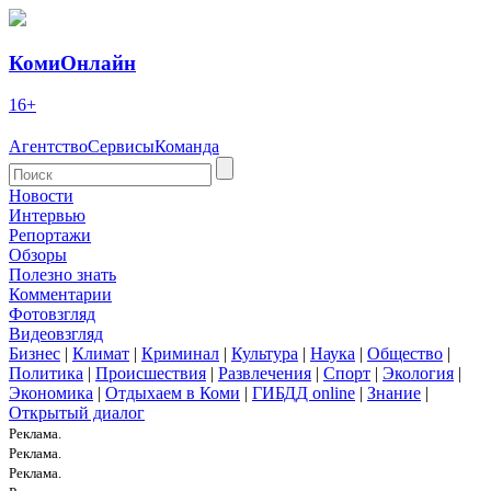
КомиОнлайн
16+
Агентство
Сервисы
Команда
Новости
Интервью
Репортажи
Обзоры
Полезно знать
Комментарии
Фотовзгляд
Видеовзгляд
Бизнес
|
Климат
|
Криминал
|
Культура
|
Наука
|
Общество
|
Политика
|
Происшествия
|
Развлечения
|
Спорт
|
Экология
|
Экономика
|
Отдыхаем в Коми
|
ГИБДД online
|
Знание
|
Открытый диалог
Реклама.
Реклама.
Реклама.