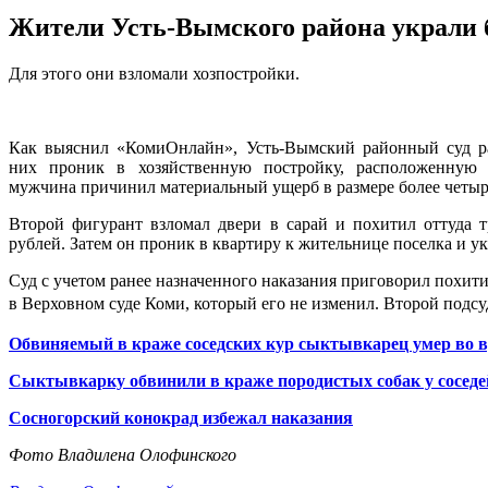
Жители Усть-Вымского района украли 
Для этого они взломали хозпостройки.
Как выяснил «КомиОнлайн», Усть-Вымский районный суд рас
них проник в хозяйственную постройку, расположенную
мужчина причинил материальный ущерб в размере более четыр
Второй фигурант взломал двери в сарай и похитил оттуда 
рублей. Затем он проник в квартиру к жительнице поселка и ук
Суд с учетом ранее назначенного наказания приговорил похит
в Верховном суде Коми, который его не изменил. Второй под
Обвиняемый в краже соседских кур сыктывкарец умер во в
Сыктывкарку обвинили в краже породистых собак у соседе
Сосногорский конокрад избежал наказания
Фото Владилена Олофинского