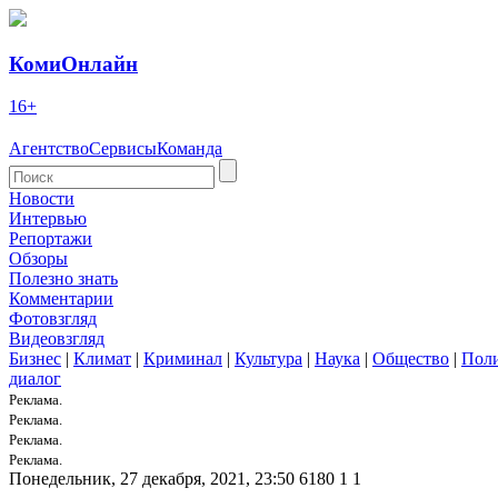
КомиОнлайн
16+
Агентство
Сервисы
Команда
Новости
Интервью
Репортажи
Обзоры
Полезно знать
Комментарии
Фотовзгляд
Видеовзгляд
Бизнес
|
Климат
|
Криминал
|
Культура
|
Наука
|
Общество
|
Пол
диалог
Реклама.
Реклама.
Реклама.
Реклама.
Понедельник, 27 декабря, 2021, 23:50
6180
1
1