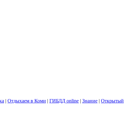
ка
|
Отдыхаем в Коми
|
ГИБДД online
|
Знание
|
Открытый