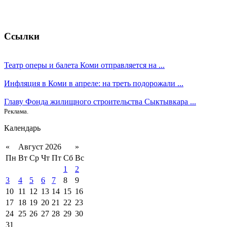
Ссылки
Театр оперы и балета Коми отправляется на ...
Инфляция в Коми в апреле: на треть подорожали ...
Главу Фонда жилищного строительства Сыктывкара ...
Реклама.
Календарь
«
Август 2026
»
Пн
Вт
Ср
Чт
Пт
Сб
Вс
1
2
3
4
5
6
7
8
9
10
11
12
13
14
15
16
17
18
19
20
21
22
23
24
25
26
27
28
29
30
31