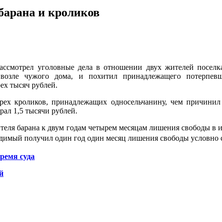
барана и кроликов
смотрел уголовные дела в отношении двух жителей поселка 
 возле чужого дома, и похитил принадлежащего потерпев
ех тысяч рублей.
трех кроликов, принадлежащих односельчанину, чем причини
рал 1,5 тысячи рублей.
ителя барана к двум годам четырем месяцам лишения свободы в
судимый получил один год один месяц лишения свободы условно
ремя суда
й