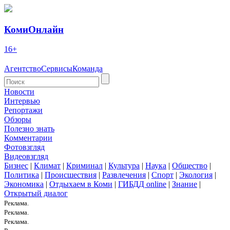
КомиОнлайн
16+
Агентство
Сервисы
Команда
Новости
Интервью
Репортажи
Обзоры
Полезно знать
Комментарии
Фотовзгляд
Видеовзгляд
Бизнес
|
Климат
|
Криминал
|
Культура
|
Наука
|
Общество
|
Политика
|
Происшествия
|
Развлечения
|
Спорт
|
Экология
|
Экономика
|
Отдыхаем в Коми
|
ГИБДД online
|
Знание
|
Открытый диалог
Реклама.
Реклама.
Реклама.