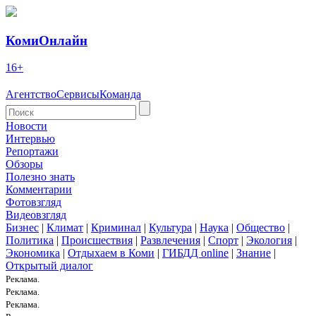
КомиОнлайн
16+
Агентство
Сервисы
Команда
Новости
Интервью
Репортажи
Обзоры
Полезно знать
Комментарии
Фотовзгляд
Видеовзгляд
Бизнес
|
Климат
|
Криминал
|
Культура
|
Наука
|
Общество
|
Политика
|
Происшествия
|
Развлечения
|
Спорт
|
Экология
|
Экономика
|
Отдыхаем в Коми
|
ГИБДД online
|
Знание
|
Открытый диалог
Реклама.
Реклама.
Реклама.