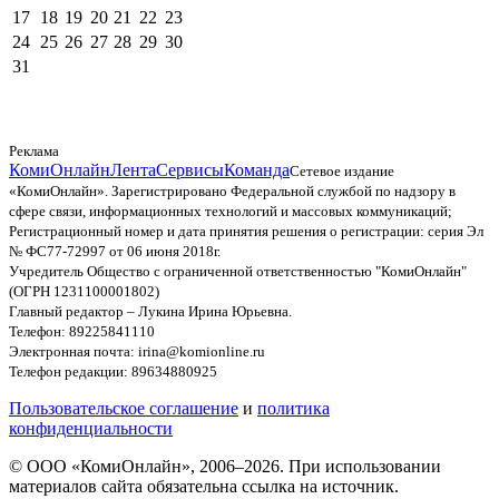
17
18
19
20
21
22
23
24
25
26
27
28
29
30
31
Реклама
КомиОнлайн
Лента
Сервисы
Команда
Сетевое издание
«КомиОнлайн». Зарегистрировано Федеральной службой по надзору в
сфере связи, информационных технологий и массовых коммуникаций;
Регистрационный номер и дата принятия решения о регистрации: серия Эл
№ ФС77-72997 от 06 июня 2018г.
Учредитель Общество с ограниченной ответственностью "КомиОнлайн"
(ОГРН 1231100001802)
Главный редактор – Лукина Ирина Юрьевна.
Телефон: 89225841110
Электронная почта: irina@komionline.ru
Телефон редакции: 89634880925
Пользовательское соглашение
и
политика
конфиденциальности
© ООО «КомиОнлайн», 2006–2026. При использовании
материалов сайта обязательна ссылка на источник.