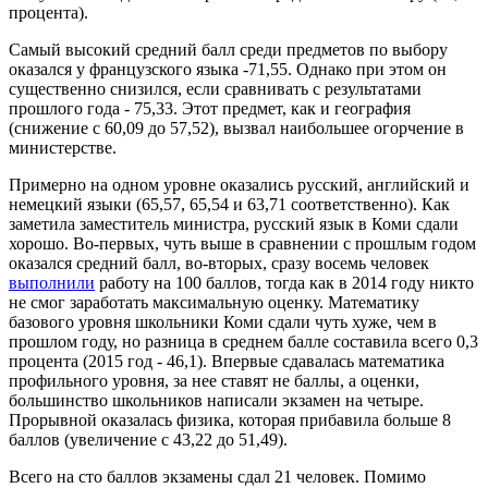
процента).
Самый высокий средний балл среди предметов по выбору
оказался у французского языка -71,55. Однако при этом он
существенно снизился, если сравнивать с результатами
прошлого года - 75,33. Этот предмет, как и география
(снижение с 60,09 до 57,52), вызвал наибольшее огорчение в
министерстве.
Примерно на одном уровне оказались русский, английский и
немецкий языки (65,57, 65,54 и 63,71 соответственно). Как
заметила заместитель министра, русский язык в Коми сдали
хорошо. Во-первых, чуть выше в сравнении с прошлым годом
оказался средний балл, во-вторых, сразу восемь человек
выполнили
работу на 100 баллов, тогда как в 2014 году никто
не смог заработать максимальную оценку. Математику
базового уровня школьники Коми сдали чуть хуже, чем в
прошлом году, но разница в среднем балле составила всего 0,3
процента (2015 год - 46,1). Впервые сдавалась математика
профильного уровня, за нее ставят не баллы, а оценки,
большинство школьников написали экзамен на четыре.
Прорывной оказалась физика, которая прибавила больше 8
баллов (увеличение с 43,22 до 51,49).
Всего на сто баллов экзамены сдал 21 человек. Помимо