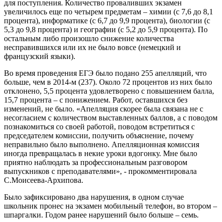
для поступления. Количество проваливших экзамен
увеличилось еще по четырем предметам – химии (с 7,6 до 8,1
процента), информатике (с 6,7 до 9,9 процента), биологии (с
5,3 до 9,8 процента) и географии (с 5,2 до 5,9 процента). По
остальным либо произошло снижение количества
несправившихся или их не было вовсе (немецкий и
французский языки).
Во время проведения ЕГЭ было подано 255 апелляций, что
больше, чем в 2014-м (237). Около 72 процентов из них было
отклонено, 5,5 процента удовлетворено с повышением балла,
15,7 процента – с понижением. Работ, оставшихся без
изменений, не было. «Апелляция скорее была связана не с
несогласием с количеством выставленных баллов, а с поводом
познакомиться со своей работой, поводом встретиться с
председателем комиссии, получить объяснение, почему
неправильно было выполнено. Апелляционная комиссия
иногда превращалась в некие уроки вдогонку. Мне было
приятно наблюдать за профессиональным разговором
выпускников с преподавателями», - прокомментировала
С.Моисеева-Архипова.
Было зафиксировано два нарушения, в одном случае
школьник пронес на экзамен мобильный телефон, во втором –
шпаргалки. Годом ранее нарушений было больше – семь.