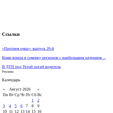
Ссылки
«Протрем очки»: выпуск 29-й
Коми вошла в семерку регионов с наибольшим падением ...
В ДТП под Ухтой погиб водитель
Реклама.
Календарь
«
Август 2026
»
Пн
Вт
Ср
Чт
Пт
Сб
Вс
1
2
3
4
5
6
7
8
9
10
11
12
13
14
15
16