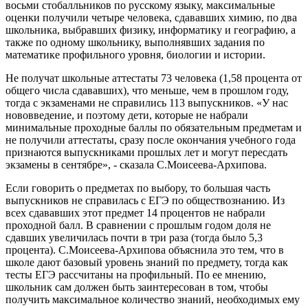
восьми стобалльников по русскому языку, максимальные
оценки получили четыре человека, сдававших химию, по два
школьника, выбравших физику, информатику и географию, а
также по одному школьнику, выполнявших задания по
математике профильного уровня, биологии и истории.
Не получат школьные аттестаты 73 человека (1,58 процента от
общего числа сдававших), что меньше, чем в прошлом году,
тогда с экзаменами не справились 113 выпускников. «У нас
нововведение, и поэтому дети, которые не набрали
минимальные проходные баллы по обязательным предметам и
не получили аттестаты, сразу после окончания учебного года
признаются выпускниками прошлых лет и могут пересдать
экзамены в сентябре», - сказала С.Моисеева-Архипова.
Если говорить о предметах по выбору, то большая часть
выпускников не справилась с ЕГЭ по обществознанию. Из
всех сдававших этот предмет 14 процентов не набрали
проходной балл. В сравнении с прошлым годом доля не
сдавших увеличилась почти в три раза (тогда было 5,3
процента). С.Моисеева-Архипова объяснила это тем, что в
школе дают базовый уровень знаний по предмету, тогда как
тесты ЕГЭ рассчитаны на профильный. По ее мнению,
школьник сам должен быть заинтересован в том, чтобы
получить максимальное количество знаний, необходимых ему