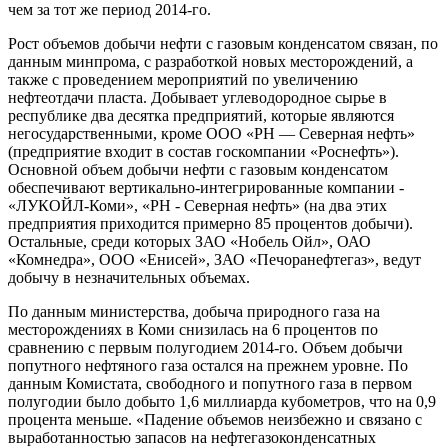
чем за тот же период 2014-го.
Рост объемов добычи нефти с газовым конденсатом связан, по
данным минпрома, с разработкой новых месторождений, а
также с проведением мероприятий по увеличению
нефтеотдачи пласта. Добывает углеводородное сырье в
республике два десятка предприятий, которые являются
негосударственными, кроме ООО «РН — Северная нефть»
(предприятие входит в состав госкомпании «Роснефть»).
Основной объем добычи нефти с газовым конденсатом
обеспечивают вертикально-интегрированные компании -
«ЛУКОЙЛ-Коми», «РН - Северная нефть» (на два этих
предприятия приходится примерно 85 процентов добычи).
Остальные, среди которых ЗАО «Нобель Ойл», ОАО
«Комнедра», ООО «Енисей», ЗАО «Печоранефтегаз», ведут
добычу в незначительных объемах.
По данным министерства, добыча природного газа на
месторождениях в Коми снизилась на 6 процентов по
сравнению с первым полугодием 2014-го. Объем добычи
попутного нефтяного газа остался на прежнем уровне. По
данным Комистата, свободного и попутного газа в первом
полугодии было добыто 1,6 миллиарда кубометров, что на 0,9
процента меньше. «Падение объемов неизбежно и связано с
выработанностью запасов на нефтегазоконденсатных