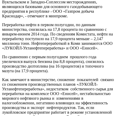
Вуктыльском и Западно-Соплессом месторождениях,
являющихся базовыми для основного газодобывающего
предприятия в республике - ООО «Газпром добыча
Краснодар», - отмечают в минпроме.
Переработка нефти в первом полугодии, по данным
министерства, снизилась на 17,8 процента по сравнению с
январем-июнем 2014 года. По сведениям Комистата, нефти на
переработку поступило на 17,9 процента меньше – 2,147
миллиона тонн. Нефтепереработкой в Коми занимаются ООО
«ЛУКОЙЛ-Ухтанефтепереработка» и ООО «Енисей».
По сравнению с первым полугодием прошлого года
увеличился выпуск бензина (на 8,8 процента), снизилось
производство дизтоплива (на 16 процентов) и топочного
мазута (на 17,9 процента).
Как замечают в министерстве, снижение показателей связано
со снижением производственных планов «ЛУКОЙЛ-
Ухтанефтепереработка», недостатком собственного сырья для
переработки на комплексе ООО «Енисей», нестабильностью
мирового нефтяного рынка и изменениями в
налогообложении, негативно влияющих на эффективность
производства и экспорт нефтепродуктов. Так, если
лукойловское предприятие работает в режиме установленной