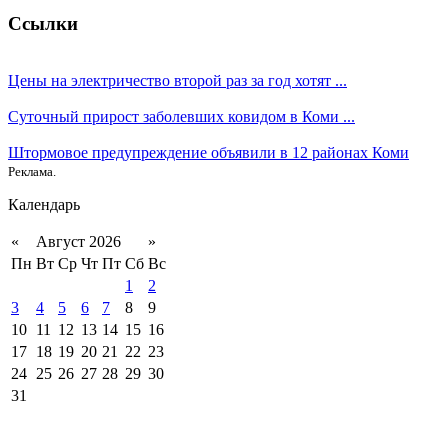
Ссылки
Цены на электричество второй раз за год хотят ...
Суточный прирост заболевших ковидом в Коми ...
Штормовое предупреждение объявили в 12 районах Коми
Реклама.
Календарь
«
Август 2026
»
Пн
Вт
Ср
Чт
Пт
Сб
Вс
1
2
3
4
5
6
7
8
9
10
11
12
13
14
15
16
17
18
19
20
21
22
23
24
25
26
27
28
29
30
31