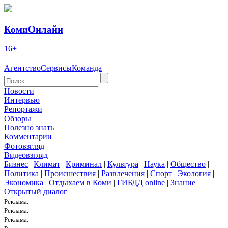
КомиОнлайн
16+
Агентство
Сервисы
Команда
Новости
Интервью
Репортажи
Обзоры
Полезно знать
Комментарии
Фотовзгляд
Видеовзгляд
Бизнес
|
Климат
|
Криминал
|
Культура
|
Наука
|
Общество
|
Политика
|
Происшествия
|
Развлечения
|
Спорт
|
Экология
|
Экономика
|
Отдыхаем в Коми
|
ГИБДД online
|
Знание
|
Открытый диалог
Реклама.
Реклама.
Реклама.