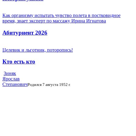
Как организму испытать чувство полета в постковидное
время, знает эксперт по массажу Ирина Игнатова
Абитуриент 2026
Целевик и льготник, поторопись!
Кто есть кто
Зиняк
Ярослав
Степанович
Родился 7 августа 1952 г.