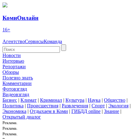
КомиОнлайн
16+
Агентство
Сервисы
Команда
Новости
Интервью
Репортажи
Обзоры
Полезно знать
Комментарии
Фотовзгляд
Видеовзгляд
Бизнес
|
Климат
|
Криминал
|
Культура
|
Наука
|
Общество
|
Политика
|
Происшествия
|
Развлечения
|
Спорт
|
Экология
|
Экономика
|
Отдыхаем в Коми
|
ГИБДД online
|
Знание
|
Открытый диалог
Реклама.
Реклама.
Реклама.