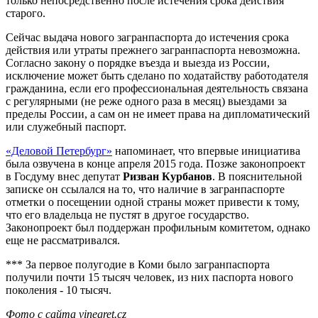
только непосредственно после истечения срока действия
старого.
Сейчас выдача нового загранпаспорта до истечения срока
действия или утраты прежнего загранпаспорта невозможна.
Согласно закону о порядке въезда и выезда из России,
исключение может быть сделано по ходатайству работодателя
гражданина, если его профессиональная деятельность связана
с регулярными (не реже одного раза в месяц) выездами за
пределы России, а сам он не имеет права на дипломатический
или служебный паспорт.
«Деловой Петербург»
напоминает, что впервые инициатива
была озвучена в конце апреля 2015 года. Позже законопроект
в Госдуму внес депутат
Ризван Курбанов
. В пояснительной
записке он ссылался на то, что наличие в загранпаспорте
отметки о посещении одной страны может привести к тому,
что его владельца не пустят в другое государство.
Законопроект был поддержан профильным комитетом, однако
еще не рассматривался.
*** За первое полугодие в Коми было загранпаспорта
получили почти 15 тысяч человек, из них паспорта нового
поколения - 10 тысяч.
Фото с сайта vinegret.cz