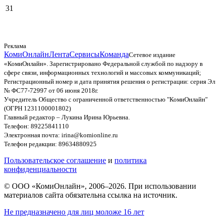
31
Реклама
КомиОнлайн
Лента
Сервисы
Команда
Сетевое издание
«КомиОнлайн». Зарегистрировано Федеральной службой по надзору в
сфере связи, информационных технологий и массовых коммуникаций;
Регистрационный номер и дата принятия решения о регистрации: серия Эл
№ ФС77-72997 от 06 июня 2018г.
Учредитель Общество с ограниченной ответственностью "КомиОнлайн"
(ОГРН 1231100001802)
Главный редактор – Лукина Ирина Юрьевна.
Телефон: 89225841110
Электронная почта: irina@komionline.ru
Телефон редакции: 89634880925
Пользовательское соглашение
и
политика
конфиденциальности
© ООО «КомиОнлайн», 2006–2026. При использовании
материалов сайта обязательна ссылка на источник.
Не предназначено для лиц моложе 16 лет