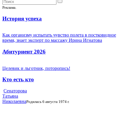
Реклама.
История успеха
Как организму испытать чувство полета в постковидное
время, знает эксперт по массажу Ирина Игнатова
Абитуриент 2026
Целевик и льготник, поторопись!
Кто есть кто
Сенаторова
Татьяна
Николаевна
Родилась 6 августа 1974 г.