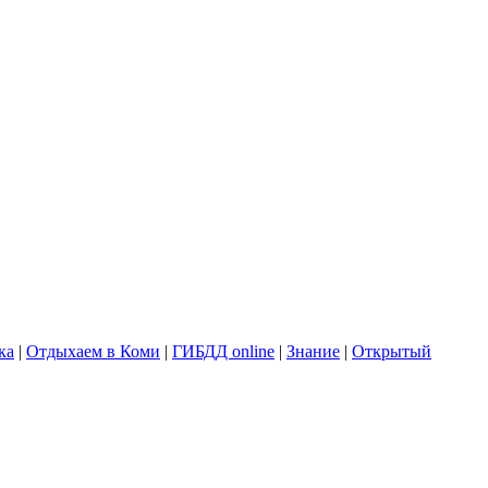
ка
|
Отдыхаем в Коми
|
ГИБДД online
|
Знание
|
Открытый