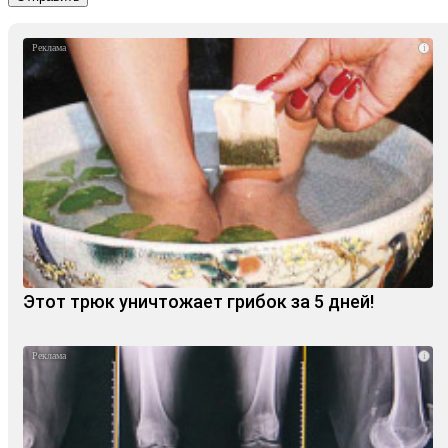
i
Этот трюк уничтожает грибок за 5 дней!
i