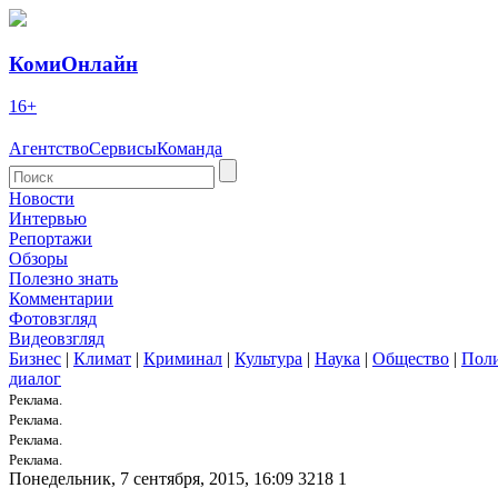
КомиОнлайн
16+
Агентство
Сервисы
Команда
Новости
Интервью
Репортажи
Обзоры
Полезно знать
Комментарии
Фотовзгляд
Видеовзгляд
Бизнес
|
Климат
|
Криминал
|
Культура
|
Наука
|
Общество
|
Пол
диалог
Реклама.
Реклама.
Реклама.
Реклама.
Понедельник, 7 сентября, 2015, 16:09
3218
1