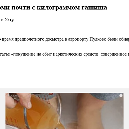
оми почти с килограммом гашиша
в Ухту.
во время предполетного досмотра в аэропорту Пулково были об
татье «покушение на сбыт наркотических средств, совершенное 
i