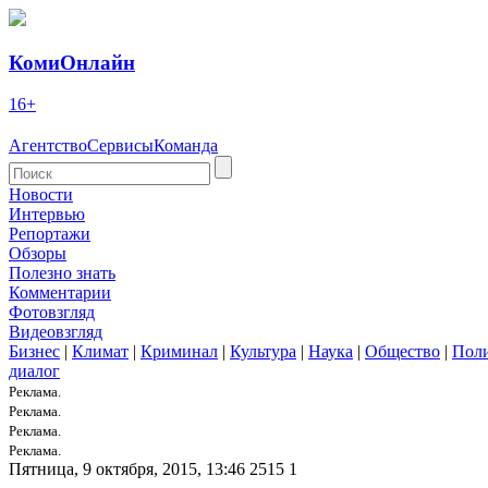
КомиОнлайн
16+
Агентство
Сервисы
Команда
Новости
Интервью
Репортажи
Обзоры
Полезно знать
Комментарии
Фотовзгляд
Видеовзгляд
Бизнес
|
Климат
|
Криминал
|
Культура
|
Наука
|
Общество
|
Пол
диалог
Реклама.
Реклама.
Реклама.
Реклама.
Пятница, 9 октября, 2015, 13:46
2515
1