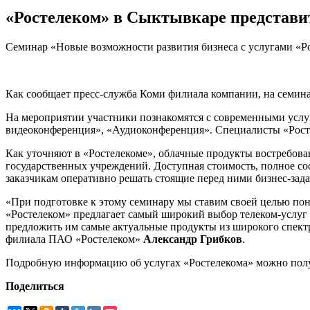
«Ростелеком» в Сыктывкаре представит
Семинар «Новые возможности развития бизнеса с услугами «Ро
Как сообщает пресс-служба Коми филиала компании, на семина
На мероприятии участники познакомятся с современными усл
видеоконференция», «Аудиоконференция». Специалисты «Росте
Как уточняют в «Ростелекоме», облачные продукты востребован
государственных учреждений. Доступная стоимость, полное со
заказчикам оперативно решать стоящие перед ними бизнес-зада
«При подготовке к этому семинару мы ставим своей целью пон
«Ростелеком» предлагает самый широкий выбор телеком-услуг д
предложить им самые актуальные продукты из широкого спектра
филиала ПАО «Ростелеком»
Александр Грибков
.
Подробную информацию об услугах «Ростелекома» можно полу
Поделиться