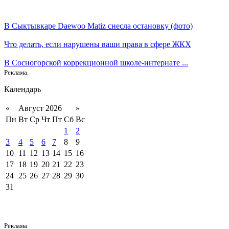
В Сыктывкаре Daewoo Matiz снесла остановку (фото)
Что делать, если нарушены ваши права в сфере ЖКХ
В Сосногорской коррекционной школе-интернате ...
Реклама.
Календарь
«
Август 2026
»
Пн
Вт
Ср
Чт
Пт
Сб
Вс
1
2
3
4
5
6
7
8
9
10
11
12
13
14
15
16
17
18
19
20
21
22
23
24
25
26
27
28
29
30
31
Реклама