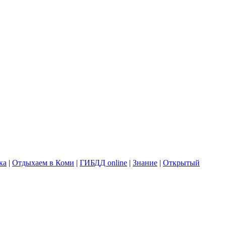
ка
|
Отдыхаем в Коми
|
ГИБДД online
|
Знание
|
Открытый