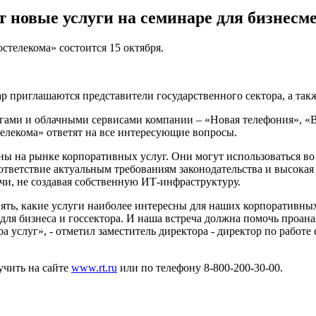
 новые услуги на семинаре для бизнесм
стелекома» состоится 15 октября.
р приглашаются представители государственного сектора, а так
угами и облачными сервисами компании – «Новая телефония», 
лекома» ответят на все интересующие вопросы.
ы на рынке корпоративных услуг. Они могут использоваться во 
ответствие актуальным требованиям законодательства и высока
чи, не создавая собственную ИТ-инфраструктуру.
ять, какие услуги наиболее интересны для наших корпоративных
ля бизнеса и госсектора. И наша встреча должна помочь проана
 услуг», - отметил заместитель директора - директор по работ
чить на сайте
www.rt.ru
или по телефону 8-800-200-30-00.