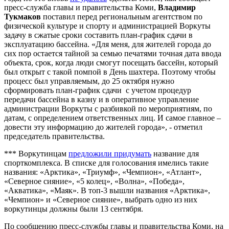
пресс-служба главы и правительства Коми,
Владимир
Тукмаков
поставил перед региональным агентством по
физической культуре и спорту и администрацией Воркуты
задачу в сжатые сроки составить план-график сдачи в
эксплуатацию бассейна. «Для меня, для жителей города до
сих пор остается тайной за семью печатями точная дата ввода
объекта, срок, когда люди смогут посещать бассейн, который
был открыт с такой помпой в День шахтера. Поэтому чтобы
процесс был управляемым, до 25 октября нужно
сформировать план-график сдачи с учетом процедур
передачи бассейна в казну и в оперативное управление
администрации Воркуты с разбивкой по мероприятиям, по
датам, с определением ответственных лиц. И самое главное –
довести эту информацию до жителей города», - отметил
председатель правительства.
*** Воркутинцам
предложили придумать
название для
спорткомплекса. В списке для голосования имелись такие
названия: «Арктика», «Триумф», «Чемпион», «Атлант»,
«Северное сияние», «5 колец», «Волна», «Победа»,
«Акватика», «Маяк». В топ-3 вышли названия «Арктика»,
«Чемпион» и «Северное сияние», выбрать одно из них
воркутинцы должны были 13 сентября.
По сообщению пресс-службы главы и правительства Коми, на