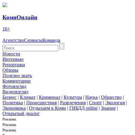
КомиОнлайн
16+
Агентство
Сервисы
Команда
Новости
Интервью
Репортажи
Обзоры
Полезно знать
Комментарии
Фотовзгляд
Видеовзгляд
Бизнес
|
Климат
|
Криминал
|
Культура
|
Наука
|
Общество
|
Политика
|
Происшествия
|
Развлечения
|
Спорт
|
Экология
|
Экономика
|
Отдыхаем в Коми
|
ГИБДД online
|
Знание
|
Открытый диалог
Реклама.
Реклама.
Реклама.