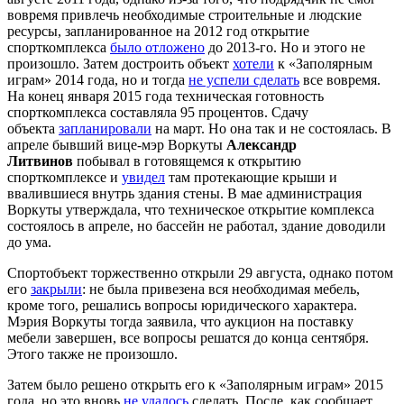
вовремя привлечь необходимые строительные и людские
ресурсы, запланированное на 2012 год открытие
спорткомплекса
было отложено
до 2013-го. Но и этого не
произошло. Затем достроить объект
хотели
к «Заполярным
играм» 2014 года, но и тогда
не успели сделать
все вовремя.
На конец января 2015 года техническая готовность
спорткомплекса составляла 95 процентов. Сдачу
объекта
запланировали
на март. Но она так и не состоялась. В
апреле бывший вице-мэр Воркуты
Александр
Литвинов
побывал в готовящемся к открытию
спорткомплексе и
увидел
там протекающие крыши и
ввалившиеся внутрь здания стены. В мае администрация
Воркуты утверждала, что техническое открытие комплекса
состоялось в апреле, но бассейн не работал, здание доводили
до ума.
Спортобъект торжественно открыли 29 августа, однако потом
его
закрыли
: не была привезена вся необходимая мебель,
кроме того, решались вопросы юридического характера.
Мэрия Воркуты тогда заявила, что аукцион на поставку
мебели завершен, все вопросы решатся до конца сентября.
Этого также не произошло.
Затем было решено открыть его к «Заполярным играм» 2015
года, но это вновь
не удалось
сделать. После, как сообщает