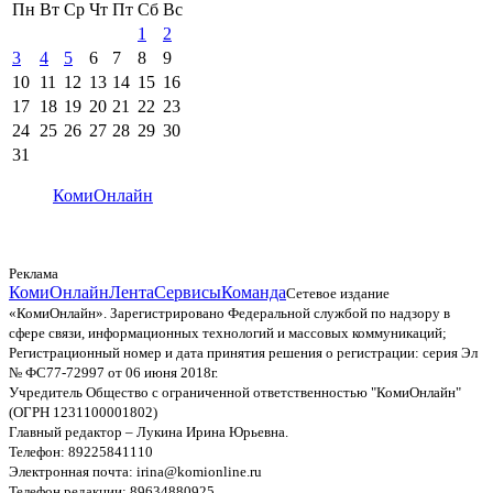
Пн
Вт
Ср
Чт
Пт
Сб
Вс
1
2
3
4
5
6
7
8
9
10
11
12
13
14
15
16
17
18
19
20
21
22
23
24
25
26
27
28
29
30
31
КомиОнлайн
Реклама
КомиОнлайн
Лента
Сервисы
Команда
Сетевое издание
«КомиОнлайн». Зарегистрировано Федеральной службой по надзору в
сфере связи, информационных технологий и массовых коммуникаций;
Регистрационный номер и дата принятия решения о регистрации: серия Эл
№ ФС77-72997 от 06 июня 2018г.
Учредитель Общество с ограниченной ответственностью "КомиОнлайн"
(ОГРН 1231100001802)
Главный редактор – Лукина Ирина Юрьевна.
Телефон: 89225841110
Электронная почта: irina@komionline.ru
Телефон редакции: 89634880925