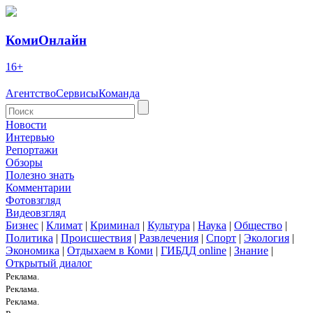
КомиОнлайн
16+
Агентство
Сервисы
Команда
Новости
Интервью
Репортажи
Обзоры
Полезно знать
Комментарии
Фотовзгляд
Видеовзгляд
Бизнес
|
Климат
|
Криминал
|
Культура
|
Наука
|
Общество
|
Политика
|
Происшествия
|
Развлечения
|
Спорт
|
Экология
|
Экономика
|
Отдыхаем в Коми
|
ГИБДД online
|
Знание
|
Открытый диалог
Реклама.
Реклама.
Реклама.