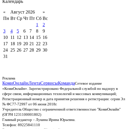
Календарь
«
Август 2026
»
Пн
Вт
Ср
Чт
Пт
Сб
Вс
1
2
3
4
5
6
7
8
9
10
11
12
13
14
15
16
17
18
19
20
21
22
23
24
25
26
27
28
29
30
31
Реклама
КомиОнлайн
Лента
Сервисы
Команда
Сетевое издание
«КомиОнлайн». Зарегистрировано Федеральной службой по надзору в
сфере связи, информационных технологий и массовых коммуникаций;
Регистрационный номер и дата принятия решения о регистрации: серия Эл
№ ФС77-72997 от 06 июня 2018г.
Учредитель Общество с ограниченной ответственностью "КомиОнлайн"
(ОГРН 1231100001802)
Главный редактор – Лукина Ирина Юрьевна.
Телефон: 89225841110