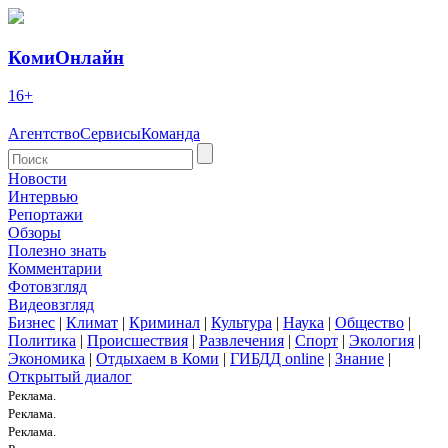
КомиОнлайн
16+
Агентство
Сервисы
Команда
Новости
Интервью
Репортажи
Обзоры
Полезно знать
Комментарии
Фотовзгляд
Видеовзгляд
Бизнес
|
Климат
|
Криминал
|
Культура
|
Наука
|
Общество
|
Политика
|
Происшествия
|
Развлечения
|
Спорт
|
Экология
|
Экономика
|
Отдыхаем в Коми
|
ГИБДД online
|
Знание
|
Открытый диалог
Реклама.
Реклама.
Реклама.