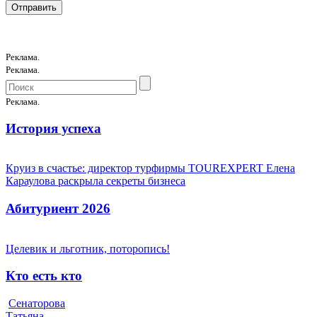
Реклама.
Реклама.
Реклама.
История успеха
Круиз в счастье: директор турфирмы TOUREXPERT Елена
Караулова раскрыла секреты бизнеса
Абитуриент 2026
Целевик и льготник, поторопись!
Кто есть кто
Сенаторова
Татьяна