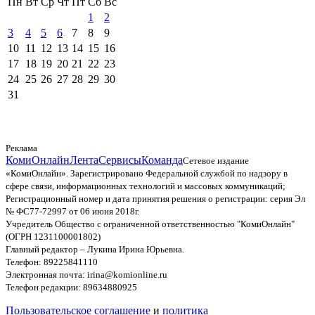
Пн
Вт
Ср
Чт
Пт
Сб
Вс
1
2
3
4
5
6
7
8
9
10
11
12
13
14
15
16
17
18
19
20
21
22
23
24
25
26
27
28
29
30
31
Реклама
КомиОнлайн
Лента
Сервисы
Команда
Сетевое издание
«КомиОнлайн». Зарегистрировано Федеральной службой по надзору в
сфере связи, информационных технологий и массовых коммуникаций;
Регистрационный номер и дата принятия решения о регистрации: серия Эл
№ ФС77-72997 от 06 июня 2018г.
Учредитель Общество с ограниченной ответственностью "КомиОнлайн"
(ОГРН 1231100001802)
Главный редактор – Лукина Ирина Юрьевна.
Телефон: 89225841110
Электронная почта: irina@komionline.ru
Телефон редакции: 89634880925
Пользовательское соглашение
и
политика