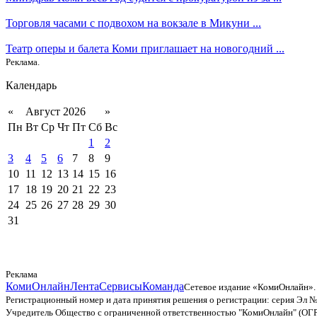
Торговля часами с подвохом на вокзале в Микуни ...
Театр оперы и балета Коми приглашает на новогодний ...
Реклама.
Календарь
«
Август 2026
»
Пн
Вт
Ср
Чт
Пт
Сб
Вс
1
2
3
4
5
6
7
8
9
10
11
12
13
14
15
16
17
18
19
20
21
22
23
24
25
26
27
28
29
30
31
Реклама
КомиОнлайн
Лента
Сервисы
Команда
Сетевое издание «КомиОнлайн».
Регистрационный номер и дата принятия решения о регистрации: серия Эл №
Учредитель Общество с ограниченной ответственностью "КомиОнлайн" (ОГ