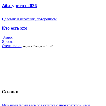
Абитуриент 2026
Целевик и льготник, поторопись!
Кто есть кто
Зиняк
Ярослав
Степанович
Родился 7 августа 1952 г.
Ссылки
Минздрав Коми весь год судится с прокуратурой из-за ...