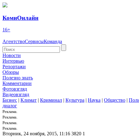
КомиОнлайн
16+
Агентство
Сервисы
Команда
Новости
Интервью
Репортажи
Обзоры
Полезно знать
Комментарии
Фотовзгляд
Видеовзгляд
Бизнес
|
Климат
|
Криминал
|
Культура
|
Наука
|
Общество
|
Пол
диалог
Реклама.
Реклама.
Реклама.
Реклама.
Вторник, 24 ноября, 2015, 11:16
3820
1