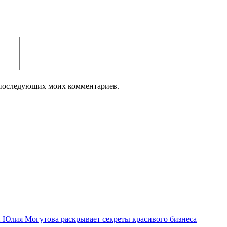
ля последующих моих комментариев.
ми Юлия Могутова раскрывает секреты красивого бизнеса