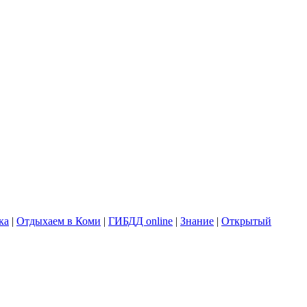
ка
|
Отдыхаем в Коми
|
ГИБДД online
|
Знание
|
Открытый