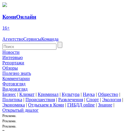
КомиОнлайн
16+
Агентство
Сервисы
Команда
Новости
Интервью
Репортажи
Обзоры
Полезно знать
Комментарии
Фотовзгляд
Видеовзгляд
Бизнес
|
Климат
|
Криминал
|
Культура
|
Наука
|
Общество
|
Политика
|
Происшествия
|
Развлечения
|
Спорт
|
Экология
|
Экономика
|
Отдыхаем в Коми
|
ГИБДД online
|
Знание
|
Открытый диалог
Реклама.
Реклама.
Реклама.