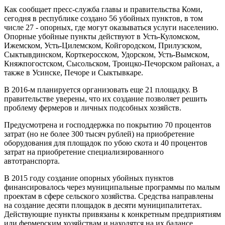
Как сообщает пресс-служба главы и правительства Коми,
сегодня в республике создано 56 убойных пунктов, в том
числе 27 - опорных, где могут оказываться услуги населению.
Опорные убойные пункты действуют в Усть-Куломском,
Ижемском, Усть-Цилемском, Койгородском, Прилузском,
Сыктывдинском, Корткеросском, Удорском, Усть-Вымском,
Княжпогостском, Сысольском, Троицко-Печорском районах, а
также в Усинске, Печоре и Сыктывкаре.
В 2016-м планируется организовать еще 21 площадку. В
правительстве уверены, что их создание позволяет решить
проблему фермеров и личных подсобных хозяйств.
Предусмотрена и господдержка по покрытию 70 процентов
затрат (но не более 300 тысяч рублей) на приобретение
оборудования для площадок по убою скота и 40 процентов
затрат на приобретение специализированного
автотранспорта.
В 2015 году создание опорных убойных пунктов
финансировалось через муниципальные программы по малым
проектам в сфере сельского хозяйства. Средства направлены
на создание десяти площадок в десяти муниципалитетах.
Действующие пункты привязаны к конкретным предприятиям
или фермерским хозяйствам и находятся на их балансе,