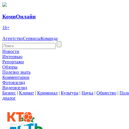
КомиОнлайн
16+
Агентство
Сервисы
Команда
Новости
Интервью
Репортажи
Обзоры
Полезно знать
Комментарии
Фотовзгляд
Видеовзгляд
Бизнес
|
Климат
|
Криминал
|
Культура
|
Наука
|
Общество
|
Пол
диалог