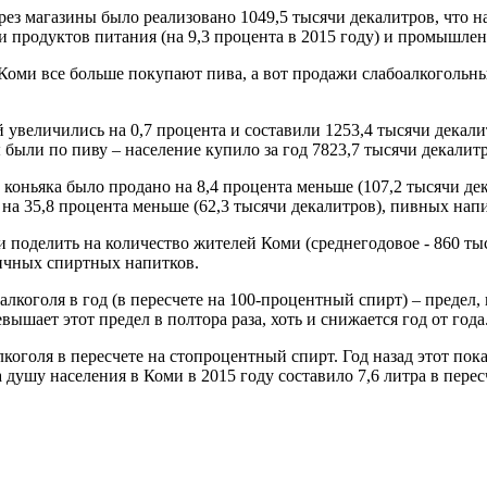
рез магазины было реализовано 1049,5 тысячи декалитров, что на
 продуктов питания (на 9,3 процента в 2015 году) и промышлен
оми все больше покупают пива, а вот продажи слабоалкогольных
 увеличились на 0,7 процента и составили 1253,4 тысячи декал
 были по пиву – население купило за год 7823,7 тысячи декалитр
коньяка было продано на 8,4 процента меньше (107,2 тысячи дек
на 35,8 процента меньше (62,3 тысячи декалитров), пивных напи
поделить на количество жителей Коми (среднегодовое - 860 тыся
личных спиртных напитков.
алкоголя в год (в пересчете на 100-процентный спирт) – предел
шает этот предел в полтора раза, хоть и снижается год от года
оголя в пересчете на стопроцентный спирт. Год назад этот показат
 душу населения в Коми в 2015 году составило 7,6 литра в пересч