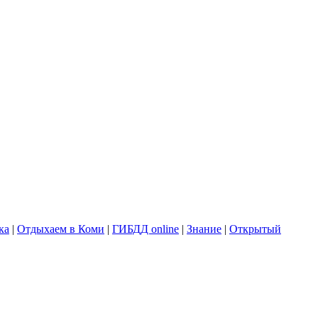
ка
|
Отдыхаем в Коми
|
ГИБДД online
|
Знание
|
Открытый