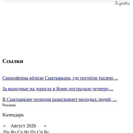
Ссылки
Свиноферма вблизи Сыктывкара, где погибли тысячи ...
За выходные на дорогах в Коми пострадало четверо ...
В Сыктывкаре полиция разыскивает молодых людей, ...
Реклама.
Календарь
«
Август 2026
»
Пн
Вт
Ср
Чт
Пт
Сб
Вс