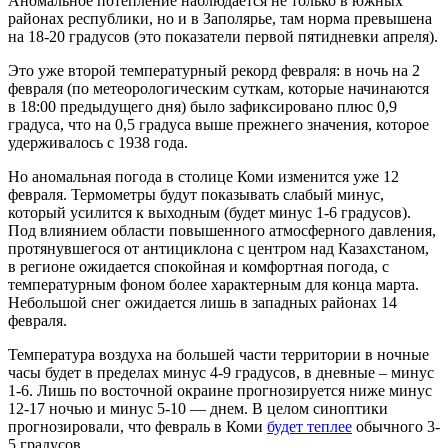
Аномальное потепление наблюдается не только в южных
районах республики, но и в Заполярье, там норма превышена
на 18-20 градусов (это показатели первой пятидневки апреля).
Это уже второй температурный рекорд февраля: в ночь на 2
февраля (по метеорологическим суткам, которые начинаются
в 18:00 предыдущего дня) было зафиксировано плюс 0,9
градуса, что на 0,5 градуса выше прежнего значения, которое
удерживалось с 1938 года.
Но аномальная погода в столице Коми изменится уже 12
февраля. Термометры будут показывать слабый минус,
который усилится к выходным (будет минус 1-6 градусов).
Под влиянием области повышенного атмосферного давления,
протянувшегося от антициклона с центром над Казахстаном,
в регионе ожидается спокойная и комфортная погода, с
температурным фоном более характерным для конца марта.
Небольшой снег ожидается лишь в западных районах 14
февраля.
Температура воздуха на большей части территории в ночные
часы будет в пределах минус 4-9 градусов, в дневные – минус
1-6. Лишь по восточной окраине прогнозируется ниже минус
12-17 ночью и минус 5-10 — днем. В целом синоптики
прогнозировали, что февраль в Коми
будет теплее
обычного 3-
5 градусов.