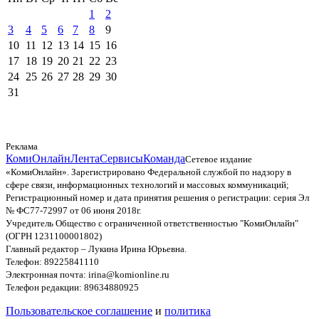
1
2
3
4
5
6
7
8
9
10
11
12
13
14
15
16
17
18
19
20
21
22
23
24
25
26
27
28
29
30
31
Реклама
КомиОнлайн
Лента
Сервисы
Команда
Сетевое издание
«КомиОнлайн». Зарегистрировано Федеральной службой по надзору в
сфере связи, информационных технологий и массовых коммуникаций;
Регистрационный номер и дата принятия решения о регистрации: серия Эл
№ ФС77-72997 от 06 июня 2018г.
Учредитель Общество с ограниченной ответственностью "КомиОнлайн"
(ОГРН 1231100001802)
Главный редактор – Лукина Ирина Юрьевна.
Телефон: 89225841110
Электронная почта: irina@komionline.ru
Телефон редакции: 89634880925
Пользовательское соглашение
и
политика