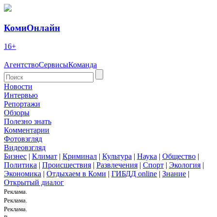
КомиОнлайн
16+
Агентство
Сервисы
Команда
Новости
Интервью
Репортажи
Обзоры
Полезно знать
Комментарии
Фотовзгляд
Видеовзгляд
Бизнес
|
Климат
|
Криминал
|
Культура
|
Наука
|
Общество
|
Политика
|
Происшествия
|
Развлечения
|
Спорт
|
Экология
|
Экономика
|
Отдыхаем в Коми
|
ГИБДД online
|
Знание
|
Открытый диалог
Реклама.
Реклама.
Реклама.