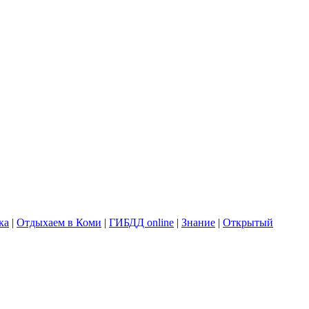
ка
|
Отдыхаем в Коми
|
ГИБДД online
|
Знание
|
Открытый