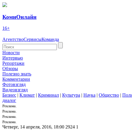
КомиОнлайн
16+
Агентство
Сервисы
Команда
Новости
Интервью
Репортажи
Обзоры
Полезно знать
Комментарии
Фотовзгляд
Видеовзгляд
Бизнес
|
Климат
|
Криминал
|
Культура
|
Наука
|
Общество
|
Пол
диалог
Реклама.
Реклама.
Реклама.
Реклама.
Четверг, 14 апреля, 2016, 18:00
2924
1