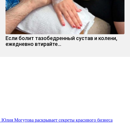
Если болит тазобедренный сустав и колени,
ежедневно втирайте...
ми Юлия Могутова раскрывает секреты красивого бизнеса