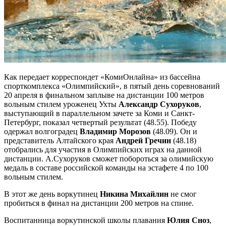
Как передает корреспондет «КомиОнлайна» из бассейна
спорткомплекса «Олимпийский», в пятый день соревнований
20 апреля в финальном заплыве на дистанции 100 метров
вольным стилем уроженец Ухты
Александр Сухоруков
,
выступающий в параллельном зачете за Коми и Санкт-
Петербург, показал четвертый результат (48.55). Победу
одержал волгоградец
Владимир Морозов
(48.09). Он и
представитель Алтайского края
Андрей Гречин
(48.18)
отобрались для участия в Олимпийских играх на данной
дистанции. А.Сухоруков сможет побороться за олимийскую
медаль в составе российской команды на эстафете 4 по 100
вольным стилем.
В этот же день воркутинец
Никина Михайлин
не смог
пробиться в финал на дистанции 200 метров на спине.
Воспитанница воркутинской школы плавания
Юлия Сноз
,