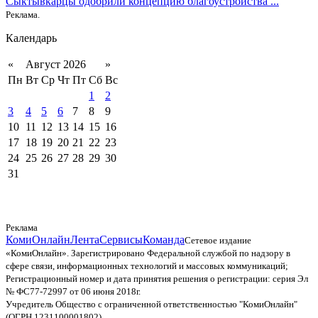
Сыктывкарцы одобрили концепцию благоустройства ...
Реклама.
Календарь
«
Август 2026
»
Пн
Вт
Ср
Чт
Пт
Сб
Вс
1
2
3
4
5
6
7
8
9
10
11
12
13
14
15
16
17
18
19
20
21
22
23
24
25
26
27
28
29
30
31
Реклама
КомиОнлайн
Лента
Сервисы
Команда
Сетевое издание
«КомиОнлайн». Зарегистрировано Федеральной службой по надзору в
сфере связи, информационных технологий и массовых коммуникаций;
Регистрационный номер и дата принятия решения о регистрации: серия Эл
№ ФС77-72997 от 06 июня 2018г.
Учредитель Общество с ограниченной ответственностью "КомиОнлайн"
(ОГРН 1231100001802)