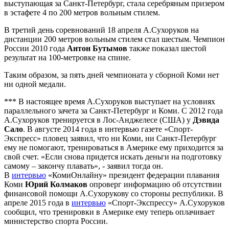
выступающая за Санкт-Петербург, стала серебряным призером
в эстафете 4 по 200 метров вольным стилем.
В третий день соревнований 18 апреля А.Сухоруков на
дистанции 200 метров вольным стилем стал шестым. Чемпион
России 2010 года
Антон Бутымов
также показал шестой
результат на 100-метровке на спине.
Таким образом, за пять дней чемпионата у сборной Коми нет
ни одной медали.
*** В настоящее время А.Сухоруков выступает на условиях
параллельного зачета за Санкт-Петербург и Коми. С 2012 года
А.Сухоруков тренируется в Лос-Анджелесе (США) у
Дэвида
Сало
. В августе 2014 года в интервью газете «Спорт-
Экспресс» пловец заявил, что ни Коми, ни Санкт-Петербург
ему не помогают, тренироваться в Америке ему приходится за
свой счет. «Если снова придется искать деньги на подготовку
самому – закончу плавать», - заявил тогда он.
В
интервью
«КомиОнлайну» президент федерации плавания
Коми
Юрий Колмаков
опроверг информацию об отсутствии
финансовой помощи А.Сухорукову со стороны республики. В
апреле 2015 года в
интервью
«Спорт-Экспрессу» А.Сухоруков
сообщил, что тренировки в Америке ему теперь оплачивает
министерство спорта России.