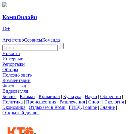
КомиОнлайн
16+
Агентство
Сервисы
Команда
Новости
Интервью
Репортажи
Обзоры
Полезно знать
Комментарии
Фотовзгляд
Видеовзгляд
Бизнес
|
Климат
|
Криминал
|
Культура
|
Наука
|
Общество
|
Политика
|
Происшествия
|
Развлечения
|
Спорт
|
Экология
|
Экономика
|
Отдыхаем в Коми
|
ГИБДД online
|
Знание
|
Открытый диалог