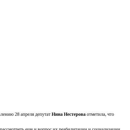
влению 28 апреля депутат
Нина Нестерова
отметила, что
 рассмотреть еще и вопрос их реабилитации и социализации,