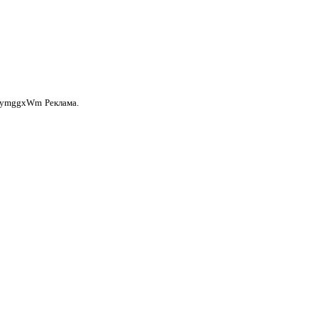
anymggxWm
Реклама.