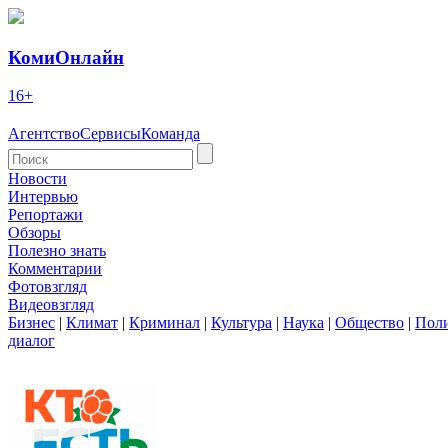
КомиОнлайн
16+
Агентство
Сервисы
Команда
Новости
Интервью
Репортажи
Обзоры
Полезно знать
Комментарии
Фотовзгляд
Видеовзгляд
Бизнес
|
Климат
|
Криминал
|
Культура
|
Наука
|
Общество
|
Пол
диалог