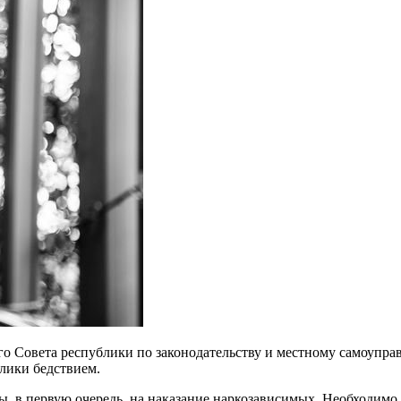
го Совета республики по законодательству и местному самоупра
блики бедствием.
ы, в первую очередь, на наказание наркозависимых. Необходимо