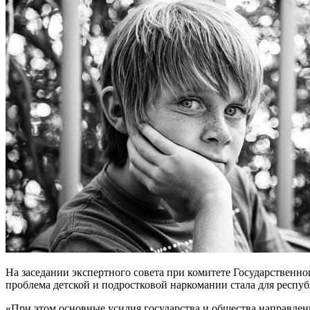
На заседании экспертного совета при комитете Государственно
проблема детской и подростковой наркомании стала для респу
«При этом основные усилия государства и общества направлен