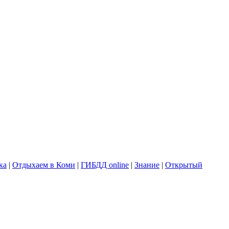
ка
|
Отдыхаем в Коми
|
ГИБДД online
|
Знание
|
Открытый