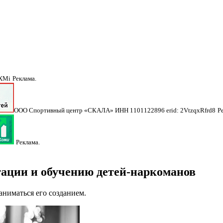
NXMi
Реклама.
ООО Спортивный центр «СКАЛА» ИНН 1101122896 erid: 2VtzqxRfrd8
Р
Реклама.
итации и обучению детей-наркоманов
аниматься его созданием.