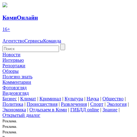
КомиОнлайн
16+
Агентство
Сервисы
Команда
Новости
Интервью
Репортажи
Обзоры
Полезно знать
Комментарии
Фотовзгляд
Видеовзгляд
Бизнес
|
Климат
|
Криминал
|
Культура
|
Наука
|
Общество
|
Политика
|
Происшествия
|
Развлечения
|
Спорт
|
Экология
|
Экономика
|
Отдыхаем в Коми
|
ГИБДД online
|
Знание
|
Открытый диалог
Реклама.
Реклама.
Реклама.