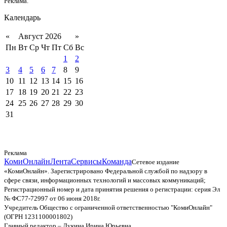
Реклама.
Календарь
«
Август 2026
»
Пн
Вт
Ср
Чт
Пт
Сб
Вс
1
2
3
4
5
6
7
8
9
10
11
12
13
14
15
16
17
18
19
20
21
22
23
24
25
26
27
28
29
30
31
Реклама
КомиОнлайн
Лента
Сервисы
Команда
Сетевое издание
«КомиОнлайн». Зарегистрировано Федеральной службой по надзору в
сфере связи, информационных технологий и массовых коммуникаций;
Регистрационный номер и дата принятия решения о регистрации: серия Эл
№ ФС77-72997 от 06 июня 2018г.
Учредитель Общество с ограниченной ответственностью "КомиОнлайн"
(ОГРН 1231100001802)
Главный редактор – Лукина Ирина Юрьевна.